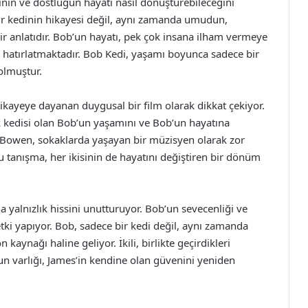
nin ve dostluğun hayatı nasıl dönüştürebileceğini
bir kedinin hikayesi değil, aynı zamanda umudun,
 anlatıdır. Bob’un hayatı, pek çok insana ilham vermeye
hatırlatmaktadır. Bob Kedi, yaşamı boyunca sadece bir
olmuştur.
hikayeye dayanan duygusal bir film olarak dikkat çekiyor.
k kedisi olan Bob’un yaşamını ve Bob’un hayatına
 Bowen, sokaklarda yaşayan bir müzisyen olarak zor
Bu tanışma, her ikisinin de hayatını değiştiren bir dönüm
a yalnızlık hissini unutturuyor. Bob’un sevecenliği ve
etki yapıyor. Bob, sadece bir kedi değil, aynı zamanda
 kaynağı haline geliyor. İkili, birlikte geçirdikleri
n varlığı, James’in kendine olan güvenini yeniden