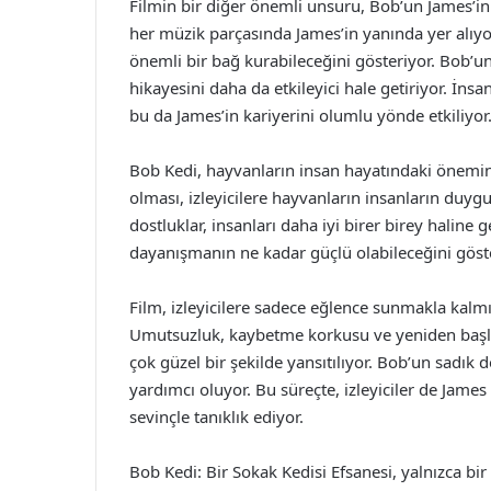
Filmin bir diğer önemli unsuru, Bob’un James’in 
her müzik parçasında James’in yanında yer alıyo
önemli bir bağ kurabileceğini gösteriyor. Bob’u
hikayesini daha da etkileyici hale getiriyor. İns
bu da James’in kariyerini olumlu yönde etkiliyor
Bob Kedi, hayvanların insan hayatındaki önemini 
olması, izleyicilere hayvanların insanların duygus
dostluklar, insanları daha iyi birer birey haline g
dayanışmanın ne kadar güçlü olabileceğini göste
Film, izleyicilere sadece eğlence sunmakla kalm
Umutsuzluk, kaybetme korkusu ve yeniden başla
çok güzel bir şekilde yansıtılıyor. Bob’un sadık 
yardımcı oluyor. Bu süreçte, izleyiciler de James
sevinçle tanıklık ediyor.
Bob Kedi: Bir Sokak Kedisi Efsanesi, yalnızca bi