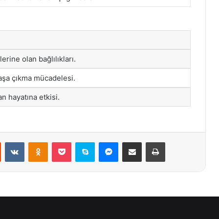
erine olan bağlılıkları.
başa çıkma mücadelesi.
n hayatına etkisi.
st
Reddit
VKontakte
Odnoklassniki
Pocket
Skype
Messenger
E-Posta ile paylaş
Yazdır