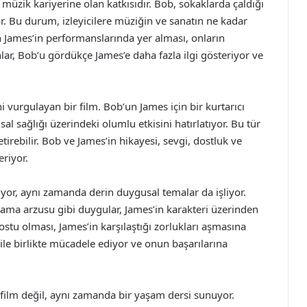
müzik kariyerine olan katkısıdır. Bob, sokaklarda çaldığı
r. Bu durum, izleyicilere müziğin ve sanatın ne kadar
n James’in performanslarında yer alması, onların
anlar, Bob’u gördükçe James’e daha fazla ilgi gösteriyor ve
.
vurgulayan bir film. Bob’un James için bir kurtarıcı
al sağlığı üzerindeki olumlu etkisini hatırlatıyor. Bu tür
etirebilir. Bob ve James’in hikayesi, sevgi, dostluk ve
riyor.
ıyor, aynı zamanda derin duygusal temalar da işliyor.
ma arzusu gibi duygular, James’in karakteri üzerinden
dostu olması, James’in karşılaştığı zorlukları aşmasına
 ile birlikte mücadele ediyor ve onun başarılarına
r film değil, aynı zamanda bir yaşam dersi sunuyor.