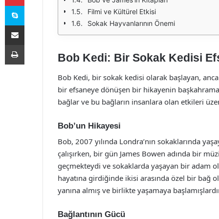
Skype
Filmi ve Kültürel Etkisi
Sokak Hayvanlarının Önemi
E-Posta ile paylaş
Yazdır
Bob Kedi: Bir Sokak Kedisi Ef
Bob Kedi, bir sokak kedisi olarak başlayan, anc
bir efsaneye dönüşen bir hikayenin başkahraman
bağlar ve bu bağların insanlara olan etkileri üz
Bob’un Hikayesi
Bob, 2007 yılında Londra’nın sokaklarında yaşay
çalışırken, bir gün James Bowen adında bir müz
geçmekteydi ve sokaklarda yaşayan bir adam ol
hayatına girdiğinde ikisi arasında özel bir bağ o
yanına almış ve birlikte yaşamaya başlamışlardır
Bağlantının Gücü