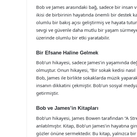
Bob ve James arasındaki bağ, sadece bir insan ve
ikisi de birbirinin hayatında önemli bir destek 
olumlu bir bakış açısı geliştirmiş ve hayata tut
sevgi ve güvenle daha mutlu bir yaşam sürmeye ba
üzerinde olumlu bir etki yaratabilir.
Bir Efsane Haline Gelmek
Bob’un hikayesi, sadece James’in yaşamında değ
olmuştur. Onun hikayesi, “Bir sokak kedisi nasıl
Bob, James ile birlikte sokaklarda müzik yapara
insanın dikkatini çekmiştir. Bob’un sosyal medya
getirmiştir.
Bob ve James’in Kitapları
Bob’un hikayesi, James Bowen tarafından “A Stre
anlatılmıştır. Kitap, Bob’un James’in hayatına g
gözler önüne sermektedir. Bu kitap, yalnızca bir 