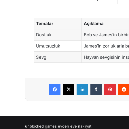
Temalar
Açıklama
Dostluk
Bob ve James’in birbirl
Umutsuzluk
James’in zorluklarla 
Sevgi
Hayvan sevgisinin insa
Facebook
X
LinkedIn
Tumblr
Pintere
unblocked games
evden eve nakliyat