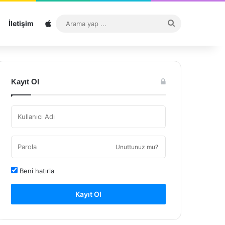
Sitemap
Arama
İletişim
yap
...
Kayıt Ol
Unuttunuz mu?
Beni hatırla
Kayıt Ol