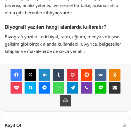
becerisi, analiz yeteneği ve nesnel bir bakış açısına sahip
olma gibi becerilere ihtiyaç vardır.
Biyografi yazıları hangi alanlarda kullanılır?
Biyografi yazıları, edebiyat, tarih, eğitim, medya ve kişisel
gelişim gibi birçok alanda kullanılabilir. Ayrıca, belgeseller,
kitaplar ve makalelerde de sıkça yer alır.
Facebook
X
LinkedIn
Tumblr
Pinterest
Reddit
VKontakte
Odnok
Pocket
Skype
Messenger
WhatsApp
Telegram
Viber
Line
E-Posta ile payla
Yazdır
Kayıt Ol