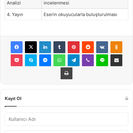
Analizi
incelenmesi
4. Yayın
Eserin okuyucularla buluşturulması
Facebook
X
LinkedIn
Tumblr
Pinterest
Reddit
VKontakte
Odnok
Pocket
Skype
Messenger
WhatsApp
Telegram
Viber
Line
E-Posta ile payla
Yazdır
Kayıt Ol