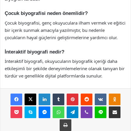
Çocuk biyografisi neden önemlidir?
Çocuk biyografisi, genç okuyuculara ilham vermek ve eğitici
bir içerik sunmak amacıyla yazılmıştır, bu nedenle
çocukların hayal güçlerini geliştirmelerine yardımcı olur.
İnteraktif biyografi nedir?
İnteraktif biyografi, okuyucuların biyografik içeriği daha
etkileşimli bir şekilde deneyimlemelerine olanak tanıyan bir
türdür ve genellikle dijital platformlarda sunulur.
Facebook
X
LinkedIn
Tumblr
Pinterest
Reddit
VKontakte
Odnok
Pocket
Skype
Messenger
WhatsApp
Telegram
Viber
Line
E-Posta ile payla
Yazdır