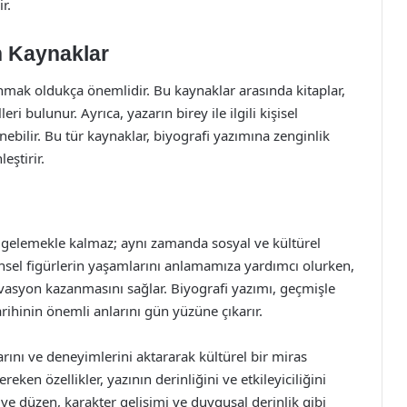
r.
n Kaynaklar
anmak oldukça önemlidir. Bu kaynaklar arasında kitaplar,
ri bulunur. Ayrıca, yazarın birey ile ilgili kişisel
nebilir. Bu tür kaynaklar, biyografi yazımına zenginlik
eştirir.
elgelemekle kalmaz; aynı zamanda sosyal ve kültürel
ihsel figürlerin yaşamlarını anlamamıza yardımcı olurken,
vasyon kazanmasını sağlar. Biyografi yazımı, geçmişle
rihinin önemli anlarını gün yüzüne çıkarır.
arını ve deneyimlerini aktararak kültürel bir miras
eken özellikler, yazının derinliğini ve etkileyiciliğini
pı ve düzen, karakter gelişimi ve duygusal derinlik gibi