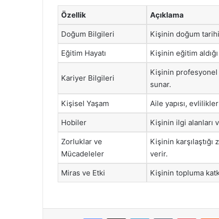
Özellik
Açıklama
Doğum Bilgileri
Kişinin doğum tarihi 
Eğitim Hayatı
Kişinin eğitim aldığı
Kişinin profesyonel 
Kariyer Bilgileri
sunar.
Kişisel Yaşam
Aile yapısı, evlilikle
Hobiler
Kişinin ilgi alanları 
Zorluklar ve
Kişinin karşılaştığı
Mücadeleler
verir.
Miras ve Etki
Kişinin topluma katkı
Facebook
X
LinkedIn
Tumblr
Pintere