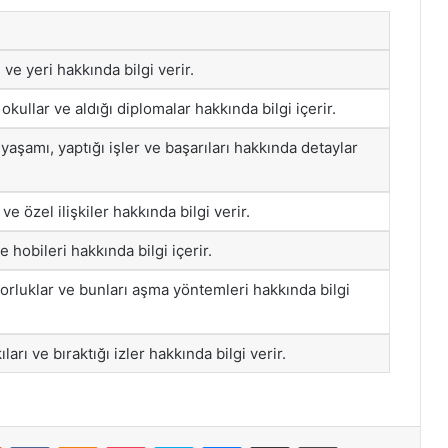
ve yeri hakkında bilgi verir.
 okullar ve aldığı diplomalar hakkında bilgi içerir.
yaşamı, yaptığı işler ve başarıları hakkında detaylar
r ve özel ilişkiler hakkında bilgi verir.
ve hobileri hakkında bilgi içerir.
 zorluklar ve bunları aşma yöntemleri hakkında bilgi
ları ve bıraktığı izler hakkında bilgi verir.
st
Reddit
VKontakte
Odnoklassniki
Pocket
Skype
Messenger
E-Posta ile paylaş
Yazdır