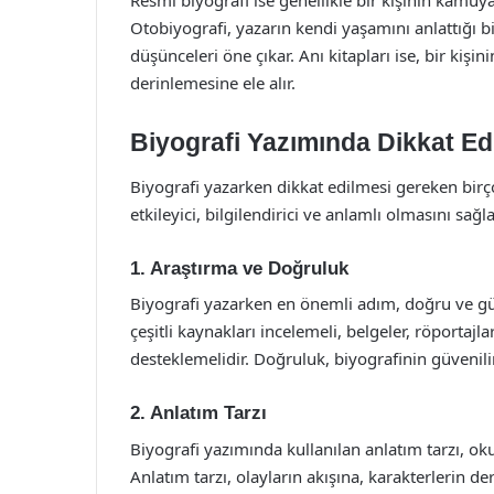
Resmi biyografi ise genellikle bir kişinin kamuya 
Otobiyografi, yazarın kendi yaşamını anlattığı bi
düşünceleri öne çıkar. Anı kitapları ise, bir kişi
derinlemesine ele alır.
Biyografi Yazımında Dikkat Ed
Biyografi yazarken dikkat edilmesi gereken birçok
etkileyici, bilgilendirici ve anlamlı olmasını sağla
1. Araştırma ve Doğruluk
Biyografi yazarken en önemli adım, doğru ve güve
çeşitli kaynakları incelemeli, belgeler, röportajl
desteklemelidir. Doğruluk, biyografinin güvenilirl
2. Anlatım Tarzı
Biyografi yazımında kullanılan anlatım tarzı, o
Anlatım tarzı, olayların akışına, karakterlerin d