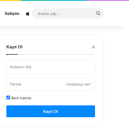
Sitemap
Arama
İletişim
yap
...
Kayıt Ol
Unuttunuz mu?
Beni hatırla
Kayıt Ol