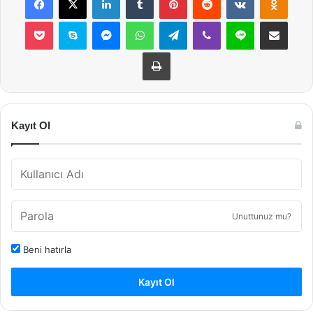
Pocket
Skype
Messenger
WhatsApp
Telegram
Viber
Line
E-Posta ile payla
Yazdır
Kayıt Ol
Unuttunuz mu?
Beni hatırla
Kayıt Ol