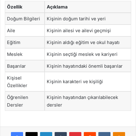
Özellik
Açıklama
Doğum Bilgileri
Kişinin doğum tarihi ve yeri
Aile
Kişinin ailesi ve ailevi geçmişi
Eğitim
Kişinin aldığı eğitim ve okul hayatı
Meslek
Kişinin seçtiği meslek ve kariyeri
Başarılar
Kişinin hayatındaki önemli başarılar
Kişisel
Kişinin karakteri ve kişiliği
Özellikler
Öğrenilen
Kişinin hayatından çıkarılabilecek
Dersler
dersler
Facebook
X
LinkedIn
Tumblr
Pinterest
Reddit
VKontakte
Odnok