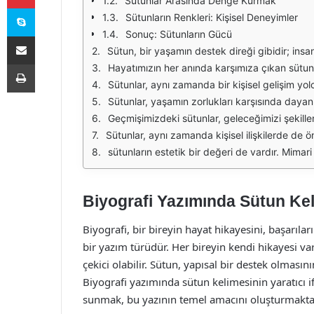
Sütunlar Arasında Denge Kurmak
Skype
Sütunların Renkleri: Kişisel Deneyimler
Sonuç: Sütunların Gücü
E-Posta ile paylaş
Sütun, bir yaşamın destek direği gibidir; insanın hayatta durabilmesi için ihtiyaç duyduğu sağlam ve güvenilir bir dayanak. Her birey, kendi süt
Yazdır
Hayatımızın her anında karşımıza çıkan sütunlar, aynı zamanda bir topluluğun da belkemiğidir. Bir toplumun gelişimi, bireylerin oluşturduğu sütunla
Sütunlar, aynı zamanda bir kişisel gelişim yolculuğunun simgesidir. Kendi potansiyelimizi keşfetmek ve geliştirmek için inşa ettiğimiz s
Sütunlar, yaşamın zorlukları karşısında dayanıklılığımızı artırır. Zaman zaman karşımıza çıkan engeller, bu sütunların ne kadar sağlam olduğunu
Geçmişimizdeki sütunlar, geleceğimizi şekillendiren en önemli unsurlardan biridir. Aile büyüklerimizin deneyimleri, gelenekle
Sütunlar, aynı zamanda kişisel ilişkilerde de önemli bir rol oynar. Güven, saygı ve sevgi gibi değerler, ilişkilerimizin sütunların
sütunların estetik bir değeri de vardır. Mimari yapılar, sanat eserleri ve doğal manzaralar, estetik sütunlar olarak hayatımızda yer alır. Bu tür süt
Biyografi Yazımında Sütun Keli
Biyografi, bir bireyin hayat hikayesini, başarılar
bir yazım türüdür. Her bireyin kendi hikayesi va
çekici olabilir. Sütun, yapısal bir destek olması
Biyografi yazımında sütun kelimesinin yaratıcı if
sunmak, bu yazının temel amacını oluşturmakta