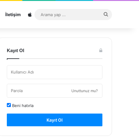
Sitemap
Arama
İletişim
yap
...
Kayıt Ol
Unuttunuz mu?
Beni hatırla
Kayıt Ol