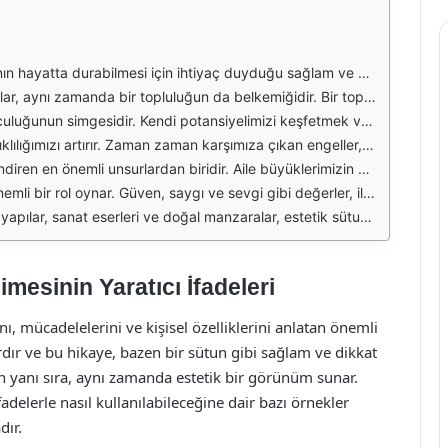
unlarını inşa ederek, hayattaki fırtınalara karşı direnç gösterir. Bu sütunlar, aile, arkadaşlık, bilgi ve deneyim gibi değerlerden oluşur ve insanın karakterini şekillendirir.
rla mümkün olur. Bu sütunlar, kültürel miras, toplumsal değerler ve ortak hedeflerle şekillenir. Her birey, bu yapının bir parçası olarak, hem kendine hem de topluma katkıda bulunur.
ütunlar, bizi daha güçlü kılar. Bu süreç, eğitim, hobi edinme ve deneyim kazanma gibi unsurları içerir. Her yeni sütun, kişisel bir başarı öyküsünün kapılarını aralar.
 test eder. Başarılar, bu sütunların güçlenmesine yardımcı olurken, başarısızlıklar da yeniden inşa etme fırsatı sunar. Her zorluk, yeni bir sütun inşa etmek için bir fırsattır.
rimiz ve kültürel değerlerimiz, bugünümüzü ve yarınımızı etkileyen güçlü sütunlardır. Bu mirası korumak ve geliştirmek, bireyler olarak sorumluluğumuzdur.
ı oluşturur. Bu sütunlar ne kadar sağlam olursa, ilişkilerimiz de o kadar güçlü olur. İnsanlar arasındaki iletişim ve etkileşim, bu sütunlar üzerinden şekillenir.
unlar, ruhumuzu besler ve hayatın güzelliklerini keşfetmemize yardımcı olur. Her bir sütun, hayatımızın farklı bir yönünü temsil eder ve bizi daha zengin bir yaşam sürmeye davet eder.
mesinin Yaratıcı İfadeleri
ını, mücadelelerini ve kişisel özelliklerini anlatan önemli
rdır ve bu hikaye, bazen bir sütun gibi sağlam ve dikkat
nın yanı sıra, aynı zamanda estetik bir görünüm sunar.
adelerle nasıl kullanılabileceğine dair bazı örnekler
dır.