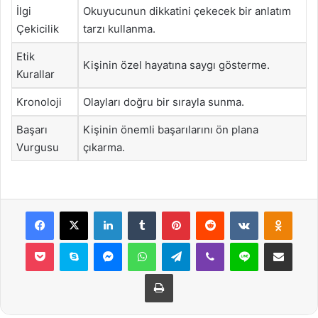
İlgi
Okuyucunun dikkatini çekecek bir anlatım
Çekicilik
tarzı kullanma.
Etik
Kişinin özel hayatına saygı gösterme.
Kurallar
Kronoloji
Olayları doğru bir sırayla sunma.
Başarı
Kişinin önemli başarılarını ön plana
Vurgusu
çıkarma.
Facebook
X
LinkedIn
Tumblr
Pinterest
Reddit
VKontakte
Odnok
Pocket
Skype
Messenger
WhatsApp
Telegram
Viber
Line
E-Posta ile payla
Yazdır