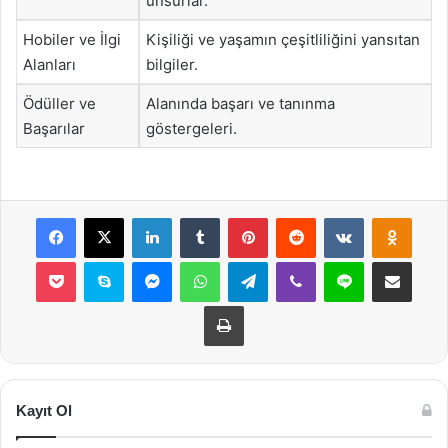
unsurlar.
Hobiler ve İlgi
Kişiliği ve yaşamın çeşitliliğini yansıtan
Alanları
bilgiler.
Ödüller ve
Alanında başarı ve tanınma
Başarılar
göstergeleri.
Facebook
X
LinkedIn
Tumblr
Pinterest
Reddit
VKontakte
Odnok
Pocket
Skype
Messenger
WhatsApp
Telegram
Viber
Line
E-Posta ile payla
Yazdır
Kayıt Ol