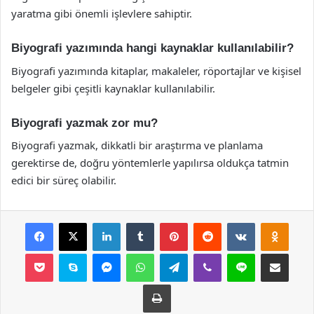
yaratma gibi önemli işlevlere sahiptir.
Biyografi yazımında hangi kaynaklar kullanılabilir?
Biyografi yazımında kitaplar, makaleler, röportajlar ve kişisel
belgeler gibi çeşitli kaynaklar kullanılabilir.
Biyografi yazmak zor mu?
Biyografi yazmak, dikkatli bir araştırma ve planlama
gerektirse de, doğru yöntemlerle yapılırsa oldukça tatmin
edici bir süreç olabilir.
Facebook
X
LinkedIn
Tumblr
Pinterest
Reddit
VKontakte
Odnok
Pocket
Skype
Messenger
WhatsApp
Telegram
Viber
Line
E-Posta ile payla
Yazdır