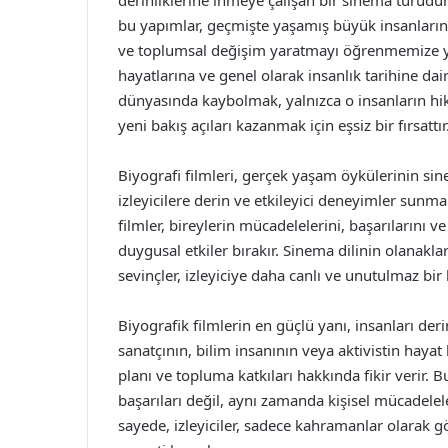
derinliklerine inmeye çalışan bir sinema türüdü
bu yapımlar, geçmişte yaşamış büyük insanların
ve toplumsal değişim yaratmayı öğrenmemize yard
hayatlarına ve genel olarak insanlık tarihine dai
dünyasında kaybolmak, yalnızca o insanların hi
yeni bakış açıları kazanmak için eşsiz bir fırsattır
Biyografi filmleri, gerçek yaşam öykülerinin sin
izleyicilere derin ve etkileyici deneyimler sunm
filmler, bireylerin mücadelelerini, başarılarını v
duygusal etkiler bırakır. Sinema dilinin olanakl
sevinçler, izleyiciye daha canlı ve unutulmaz bir 
Biyografik filmlerin en güçlü yanı, insanları der
sanatçının, bilim insanının veya aktivistin hayat 
planı ve topluma katkıları hakkında fikir verir. Bu
başarıları değil, aynı zamanda kişisel mücadeleler
sayede, izleyiciler, sadece kahramanlar olarak gö