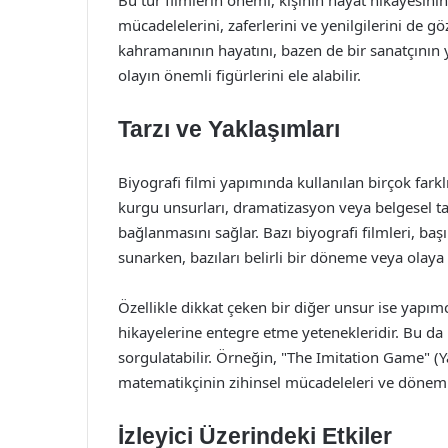
Bu tür filmlerin önemi, kişinin hayat hikayesini
mücadelelerini, zaferlerini ve yenilgilerini de gö
kahramanının hayatını, bazen de bir sanatçının y
olayın önemli figürlerini ele alabilir.
Tarzı ve Yaklaşımları
Biyografi filmi yapımında kullanılan birçok fark
kurgu unsurları, dramatizasyon veya belgesel tarzı
bağlanmasını sağlar. Bazı biyografi filmleri, ba
sunarken, bazıları belirli bir döneme veya olay
Özellikle dikkat çeken bir diğer unsur ise yapımc
hikayelerine entegre etme yetenekleridir. Bu da 
sorgulatabilir. Örneğin, "The Imitation Game" (Y
matematikçinin zihinsel mücadeleleri ve dönemi
İzleyici Üzerindeki Etkiler