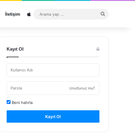
Sitemap
Arama
İletişim
yap
...
Kayıt Ol
Unuttunuz mu?
Beni hatırla
Kayıt Ol