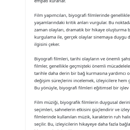
empati kurarlar.
Film yapımcıları, biyografi filmlerinde genellikl
yaşamlarındaki kritik anları vurgular. Bu nokta
zaman olayları, dramatik bir hikaye oluşturma bec
kurgulama ile, gerçek olaylar sinemaya duygu dolu
ilgisini çeker.
Biyografi filmleri, tarihi olayların ve önemli şah
filmler, genellikle geçmişteki önemli mücadeleler
tarihle daha derin bir bağ kurmasına yardımcı ol
değişim süreçlerini incelemek, izleyicilere he
Bu yönüyle, biyografi filmleri eğitimsel bir işlev 
Film müziği, biyografik filmlerin duygusal derinl
seçimleri, sahnelerin etkisini güçlendirir ve izle
filmlerinde kullanılan müzik, karakterin ruh hali
seçilir. Bu, izleyicilerin hikayeye daha fazla ba