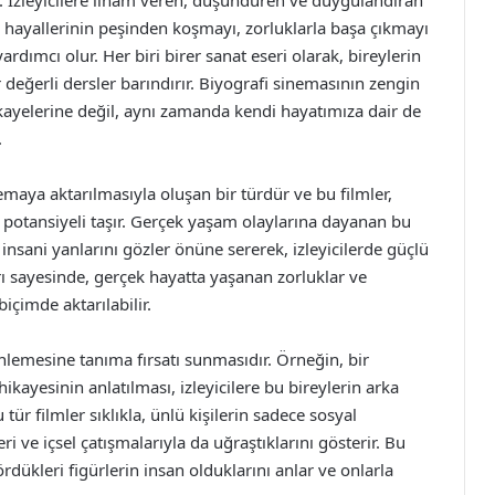
r. İzleyicilere ilham veren, düşündüren ve duygulandıran
 hayallerinin peşinden koşmayı, zorluklarla başa çıkmayı
ımcı olur. Her biri birer sanat eseri olarak, bireylerin
r değerli dersler barındırır. Biyografi sinemasının zengin
kayelerine değil, aynı zamanda kendi hayatımıza dair de
.
emaya aktarılmasıyla oluşan bir türdür ve bu filmler,
a potansiyeli taşır. Gerçek yaşam olaylarına dayanan bu
e insani yanlarını gözler önüne sererek, izleyicilerde güçlü
arı sayesinde, gerçek hayatta yaşanan zorluklar ve
biçimde aktarılabilir.
inlemesine tanıma fırsatı sunmasıdır. Örneğin, bir
hikayesinin anlatılması, izleyicilere bu bireylerin arka
 tür filmler sıklıkla, ünlü kişilerin sadece sosyal
i ve içsel çatışmalarıyla da uğraştıklarını gösterir. Bu
rdükleri figürlerin insan olduklarını anlar ve onlarla