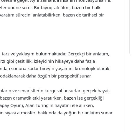
n ötesine geçer. Aynı zamanda insanın motivasyonlarını,
zler önüne serer. Bir biyografi filmi, bazen bir halk
aratım sürecini anlatabilirken, bazen de tarihsel bir
lı tarz ve yaklaşım bulunmaktadır. Gerçekçi bir anlatım,
 gibi çeşitlilik, izleyicinin hikayeye daha fazla
şından sonuna kadar bireyin yaşamını kronolojik olarak
a odaklanarak daha özgün bir perspektif sunar.
ıların ve senaristlerin kurgusal unsurları gerçek hayat
bazen dramatik etki yaratırken, bazen ise gerçekliği
apay Oyun), Alan Turing’in hayatını ele alırken,
n siyasi atmosferi hakkında da yoğun bir anlatım sunar.