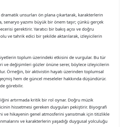
e dramatik unsurları ön plana çıkartarak, karakterlerin
da, senaryo yazımı büyük bir önem taşır; çünkü gerçek
erisi gerektirir. Yaratıcı bir bakış açısı ve doğru
 ve tahrik edici bir şekilde aktarılarak, izleyicilerin
siyetlerin toplum üzerindeki etkisini de vurgular. Bu tür
i ve değişimleri gözler önüne serer, böylece izleyicilerin
ur. Örneğin, bir aktivistin hayatı üzerinden toplumsal
m geçmiş hem de güncel meseleler hakkında düşündürür.
de görebilir.
iğini artırmada kritik bir rol oynar. Doğru müzik
yicinin hissetmesi gereken duyguları pekiştirir. Biyografi
ni ve hikayenin genel atmosferini yansıtmak için titizlikle
ğlanmalarını ve karakterlerin yaşadığı duygusal yolculuğu