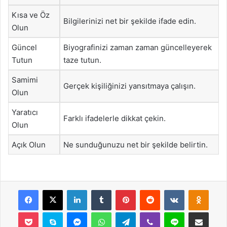
Kısa ve Öz
Bilgilerinizi net bir şekilde ifade edin.
Olun
Güncel
Biyografinizi zaman zaman güncelleyerek
Tutun
taze tutun.
Samimi
Gerçek kişiliğinizi yansıtmaya çalışın.
Olun
Yaratıcı
Farklı ifadelerle dikkat çekin.
Olun
Açık Olun
Ne sunduğunuzu net bir şekilde belirtin.
Facebook
X
LinkedIn
Tumblr
Pinterest
Reddit
VKontakte
Odnok
Pocket
Skype
Messenger
WhatsApp
Telegram
Viber
Line
E-Posta ile payla