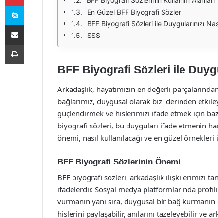
BFF Biyografi Sözlerinin Kullanım Alanları
Skype
En Güzel BFF Biyografi Sözleri
BFF Biyografi Sözleri ile Duygularınızı Nas
E-Posta ile paylaş
SSS
Yazdır
BFF Biyografi Sözleri ile Duygu
Arkadaşlık, hayatımızın en değerli parçalarından 
bağlarımız, duygusal olarak bizi derinden etkile
güçlendirmek ve hislerimizi ifade etmek için baz
biyografi sözleri, bu duyguları ifade etmenin har
önemi, nasıl kullanılacağı ve en güzel örnekleri
BFF Biyografi Sözlerinin Önemi
BFF biyografi sözleri, arkadaşlık ilişkilerimizi t
ifadelerdir. Sosyal medya platformlarında profili
vurmanın yanı sıra, duygusal bir bağ kurmanın da
hislerini paylaşabilir, anılarını tazeleyebilir ve a