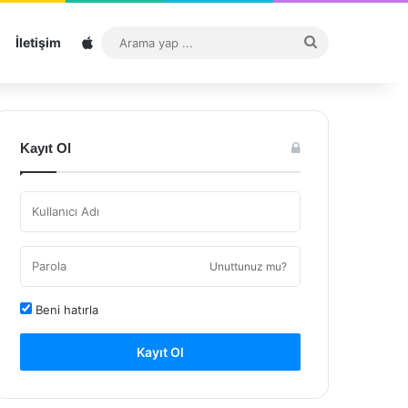
Sitemap
Arama
İletişim
yap
...
Kayıt Ol
Unuttunuz mu?
Beni hatırla
Kayıt Ol