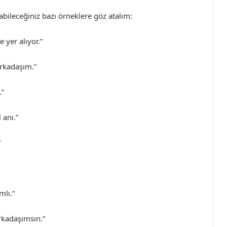
bileceğiniz bazı örneklere göz atalım:
 yer alıyor.”
arkadaşım.”
.”
 anı.”
”
mlı.”
rkadaşımsın.”