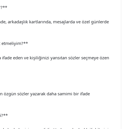
r?**
inde, arkadaşlık kartlarında, mesajlarda ve özel günlerde
at etmeliyim?**
ça ifade eden ve kişiliğinizi yansıtan sözler seçmeye özen
ıtan özgün sözler yazarak daha samimi bir ifade
mi?**