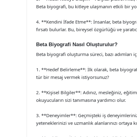
Beta biyografi, bu kitleye ulaşmanın etkili bir yo
4. **Kendini İfade Etme**: İnsanlar, beta biyogra
fırsatı bulurlar. Bu, bireysel özgürlüğü ve yaratıcı
Beta Biyografi Nasıl Oluşturulur?
Beta biyografi oluşturma süreci, bazı adımları içe
1. **Hedef Belirleme**: İlk olarak, beta biyograf
tür bir mesaj vermek istiyorsunuz?
2. **Kişisel Bilgiler**: Adınız, mesleğiniz, eğiti
okuyucuların sizi tanımasına yardımcı olur.
3. **Deneyimler**: Geçmişteki iş deneyimlerinizi,
yeteneklerinizi ve uzmanlık alanlarınızı ortaya k