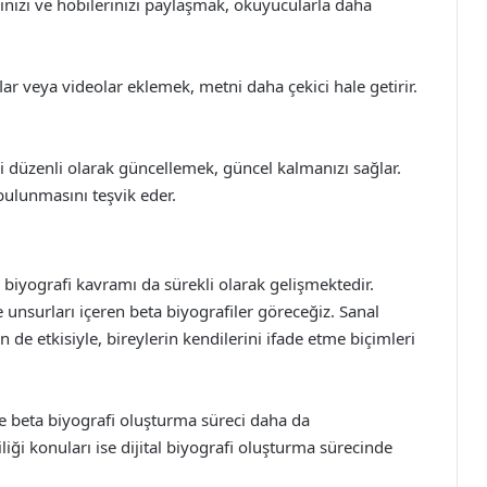
larınızı ve hobilerinizi paylaşmak, okuyucularla daha
lar veya videolar eklemek, metni daha çekici hale getirir.
i düzenli olarak güncellemek, güncel kalmanızı sağlar.
bulunmasını teşvik eder.
 biyografi kavramı da sürekli olarak gelişmektedir.
e unsurları içeren beta biyografiler göreceğiz. Sanal
in de etkisiyle, bireylerin kendilerini ifade etme biçimleri
ile beta biyografi oluşturma süreci daha da
liliği konuları ise dijital biyografi oluşturma sürecinde