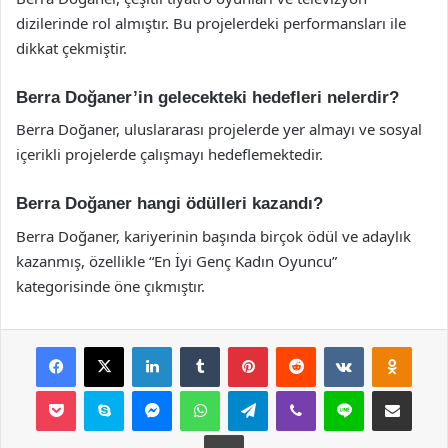
dizilerinde rol almıştır. Bu projelerdeki performansları ile
dikkat çekmiştir.
Berra Doğaner’in gelecekteki hedefleri nelerdir?
Berra Doğaner, uluslararası projelerde yer almayı ve sosyal
içerikli projelerde çalışmayı hedeflemektedir.
Berra Doğaner hangi ödülleri kazandı?
Berra Doğaner, kariyerinin başında birçok ödül ve adaylık
kazanmış, özellikle “En İyi Genç Kadın Oyuncu”
kategorisinde öne çıkmıştır.
Facebook
X
LinkedIn
Tumblr
Pinterest
Reddit
VKontakte
Odnok
Pocket
Skype
Messenger
WhatsApp
Telegram
Viber
Line
E-Posta ile payla
Yazdır