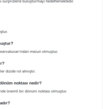
ni sürprizlerle buluşturmayı hedeflemektedir.
ştur.
muştur?
onservatuvarı’ndan mezun olmuştur.
ır?
r dizide rol almıştır.
 dönüm noktası nedir?
inde önemli bir dönüm noktası olmuştur.
adır?