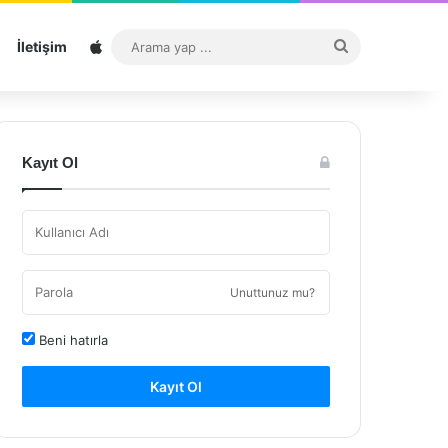
Sitemap
Arama
İletişim
yap
...
Kayıt Ol
Unuttunuz mu?
Beni hatırla
Kayıt Ol