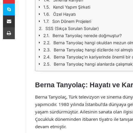
Skype
Kendi Yapım Şirketi
Özel Hayatı
E-Posta ile paylaş
Son Dönem Projeleri
Yazdır
SSS (Sıkça Sorulan Sorular)
Berna Tanyolaç nerede doğmuştur?
Berna Tanyolaç hangi okuldan mezun ol
Berna Tanyolaç hangi dizilerde rol almıştı
Berna Tanyolaç'ın kariyerinde önemli bir
Berna Tanyolaç hangi alanlarda çalışmak
Berna Tanyolaç: Hayatı ve Kar
Berna Tanyolaç, Türk televizyon ve sinema dünya
yapımcıdır. 1980 yılında İstanbul’da dünyaya gel
yaşam sürdürmüştür. Ailesinin sanata olan ilgisi
Çocukluk döneminden itibaren tiyatro ile tanışa
devam etmiştir.