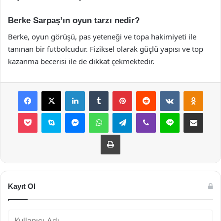
Berke Sarpaş’ın oyun tarzı nedir?
Berke, oyun görüşü, pas yeteneği ve topa hakimiyeti ile
tanınan bir futbolcudur. Fiziksel olarak güçlü yapısı ve top
kazanma becerisi ile de dikkat çekmektedir.
Facebook
X
LinkedIn
Tumblr
Pinterest
Reddit
VKontakte
Odnok
Pocket
Skype
Messenger
WhatsApp
Telegram
Viber
Line
E-Posta ile payla
Yazdır
Kayıt Ol