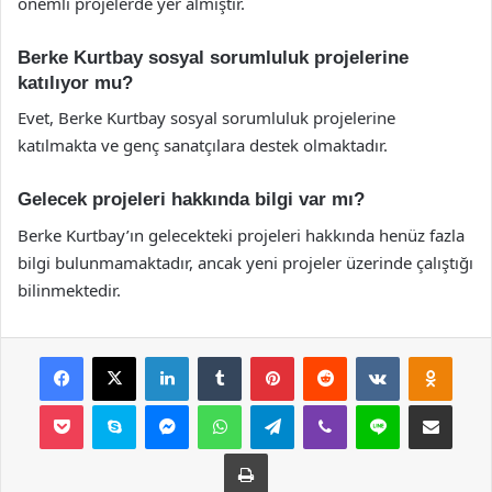
önemli projelerde yer almıştır.
Berke Kurtbay sosyal sorumluluk projelerine
katılıyor mu?
Evet, Berke Kurtbay sosyal sorumluluk projelerine
katılmakta ve genç sanatçılara destek olmaktadır.
Gelecek projeleri hakkında bilgi var mı?
Berke Kurtbay’ın gelecekteki projeleri hakkında henüz fazla
bilgi bulunmamaktadır, ancak yeni projeler üzerinde çalıştığı
bilinmektedir.
Facebook
X
LinkedIn
Tumblr
Pinterest
Reddit
VKontakte
Odnok
Pocket
Skype
Messenger
WhatsApp
Telegram
Viber
Line
E-Posta ile payla
Yazdır