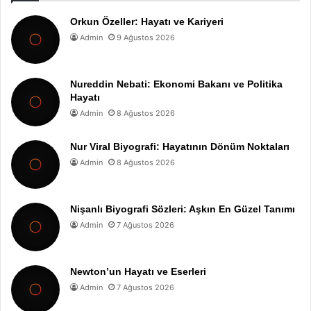
Orkun Özeller: Hayatı ve Kariyeri
Admin
9 Ağustos 2026
Nureddin Nebati: Ekonomi Bakanı ve Politika
Hayatı
Admin
8 Ağustos 2026
Nur Viral Biyografi: Hayatının Dönüm Noktaları
Admin
8 Ağustos 2026
Nişanlı Biyografi Sözleri: Aşkın En Güzel Tanımı
Admin
7 Ağustos 2026
Newton’un Hayatı ve Eserleri
Admin
7 Ağustos 2026