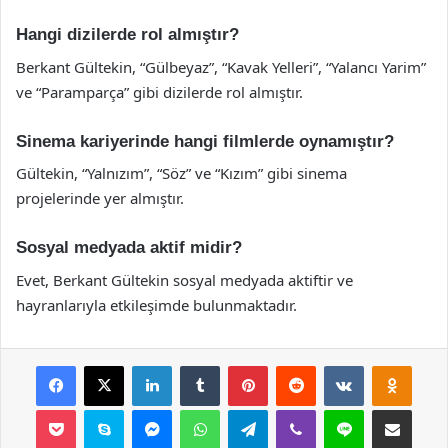
Hangi dizilerde rol almıştır?
Berkant Gültekin, “Gülbeyaz”, “Kavak Yelleri”, “Yalancı Yarim”
ve “Paramparça” gibi dizilerde rol almıştır.
Sinema kariyerinde hangi filmlerde oynamıştır?
Gültekin, “Yalnızım”, “Söz” ve “Kızım” gibi sinema
projelerinde yer almıştır.
Sosyal medyada aktif midir?
Evet, Berkant Gültekin sosyal medyada aktiftir ve
hayranlarıyla etkileşimde bulunmaktadır.
Facebook
X
LinkedIn
Tumblr
Pinterest
Reddit
VKontakte
Odnok
Pocket
Skype
Messenger
WhatsApp
Telegram
Viber
Line
E-Posta ile payla