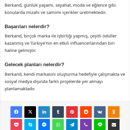
Berkand, günlük yaşamı, seyahat, moda ve eğlence gibi
konularda mizahi ve samimi içerikler üretmektedir.
Başarıları nelerdir?
Berkand, birçok marka ile işbirliği yapmış, çeşitli ödüller
kazanmış ve Türkiye’nin en etkili influencerlarından biri
haline gelmiştir.
Gelecek planları nelerdir?
Berkand, kendi markasını oluşturma hedefiyle çalışmakta ve
sosyal medya dışında farklı projelerde yer almayı
planlamaktadır.
Facebook
X
LinkedIn
Tumblr
Pinterest
Reddit
VKontakte
Odnok
Pocket
Skype
Messenger
WhatsApp
Telegram
Viber
Line
E-Posta ile payla