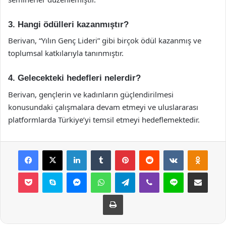
3. Hangi ödülleri kazanmıştır?
Berivan, “Yılın Genç Lideri” gibi birçok ödül kazanmış ve
toplumsal katkılarıyla tanınmıştır.
4. Gelecekteki hedefleri nelerdir?
Berivan, gençlerin ve kadınların güçlendirilmesi
konusundaki çalışmalara devam etmeyi ve uluslararası
platformlarda Türkiye’yi temsil etmeyi hedeflemektedir.
Facebook
X
LinkedIn
Tumblr
Pinterest
Reddit
VKontakte
Odnok
Pocket
Skype
Messenger
WhatsApp
Telegram
Viber
Line
E-Posta ile payla
Yazdır