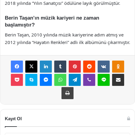
2018 yılında “Yılın Sanatçısı” ödülüne layık görülmüştür.
Berin Taşan’ın müzik kariyeri ne zaman
başlamıştır?
Berin Taşan, 2010 yılında müzik kariyerine adım atmış ve
2012 yılında “Hayatın Renkleri” adlı ilk albümünü çıkarmıştır.
Facebook
X
LinkedIn
Tumblr
Pinterest
Reddit
VKontakte
Odnok
Pocket
Skype
Messenger
WhatsApp
Telegram
Viber
Line
E-Posta ile payla
Yazdır
Kayıt Ol