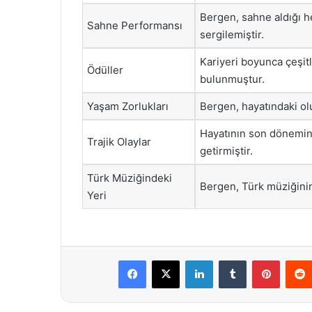
Bergen, sahne aldığı h
Sahne Performansı
sergilemiştir.
Kariyeri boyunca çeşitl
Ödüller
bulunmuştur.
Yaşam Zorlukları
Bergen, hayatındaki o
Hayatının son dönemind
Trajik Olaylar
getirmiştir.
Türk Müziğindeki
Bergen, Türk müziğinin 
Yeri
Facebook
X
LinkedIn
Tumblr
Pintere