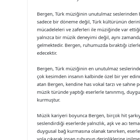
Bergen, Türk müziğinin unutulmaz seslerinden b
sadece bir döneme değil, Türk kültürünün derinlik
mücadeleleri ve zaferleri ile müziğinde var ettiği
yalnızca bir müzik deneyimi değil, aynı zamand
gelmektedir. Bergen, ruhumuzda bıraktığı izlerl
edecektir.
Bergen, Türk müziğinin en unutulmaz seslerinden 
çok kesimden insanın kalbinde özel bir yer edinm
atan Bergen, kendine has vokal tarzı ve sahne pe
müzik türünde yaptığı eserlerle tanınmış, duygusa
kurmuştur.
Müzik kariyeri boyunca Bergen, birçok hit şarkıya
seslendirdiği eserlerde yalnızlık, aşk ve acı temal
duygusal bağ kurmasına olanak tanırken, eserler
yola çıkarak insan ruhunun derinliklerine inilmes