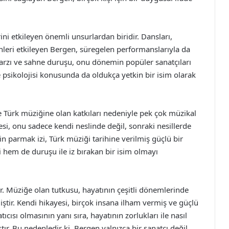
ni etkileyen önemli unsurlardan biridir. Dansları,
enleri etkileyen Bergen, süregelen performanslarıyla da
 tarzı ve sahne duruşu, onu dönemin popüler sanatçıları
 psikolojisi konusunda da oldukça yetkin bir isim olarak
 Türk müziğine olan katkıları nedeniyle pek çok müzikal
itesi, onu sadece kendi neslinde değil, sonraki nesillerde
’in parmak izi, Türk müziği tarihine verilmiş güçlü bir
 hem de duruşu ile iz bırakan bir isim olmayı
r. Müziğe olan tutkusu, hayatının çeşitli dönemlerinde
tir. Kendi hikayesi, birçok insana ilham vermiş ve güçlü
ıcısı olmasının yanı sıra, hayatının zorlukları ile nasıl
tır. Bu nedenledir ki, Bergen yalnızca bir sanatçı değil,