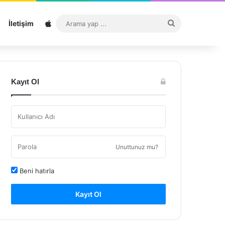
Sitemap
Arama
İletişim
yap
...
Kayıt Ol
Unuttunuz mu?
Beni hatırla
Kayıt Ol