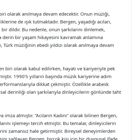
iri olarak anılmaya devam edecektir. Onun müziği,
lerine de ışık tutmaktadır. Bergen, yaşadığı acıları,
 bir dildir. Bu nedenle, onun şarkılarını dinlemek,
a derin bir yaşam hikayesini kavramak anlamına
e, Türk müziğinin ebedi yıldızı olarak anılmaya devam
biri olarak kabul edilirken, hayatı ve kariyeriyle pek
iştir. 1990’lı yılların başında müzik kariyerine adım
rformanslarıyla dikkat çekmiştir. Özellikle arabesk
l derinliği olan şarkılarıyla dinleyicilerin gönlünde taht
 imza atmıştır. “Acıların Kadını” olarak bilinen Bergen,
arını işlemeyi tercih etmiştir. Bu temalar, dinleyicilerin
ini zamansız hale getirmiştir. Bireysel deneyimlerden
ini sağlayan Bergen, birçok kişi için bir duygusal ifade