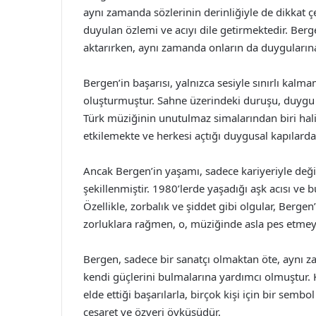
aynı zamanda sözlerinin derinliğiyle de dikkat ç
duyulan özlemi ve acıyı dile getirmektedir. Bergen
aktarırken, aynı zamanda onların da duyguları
Bergen’in başarısı, yalnızca sesiyle sınırlı kalm
oluşturmuştur. Sahne üzerindeki duruşu, duygu a
Türk müziğinin unutulmaz simalarından biri halin
etkilemekte ve herkesi açtığı duygusal kapılarda
Ancak Bergen’in yaşamı, sadece kariyeriyle değil
şekillenmiştir. 1980’lerde yaşadığı aşk acısı ve
Özellikle, zorbalık ve şiddet gibi olgular, Berge
zorluklara rağmen, o, müziğinde asla pes etmeye
Bergen, sadece bir sanatçı olmaktan öte, aynı 
kendi güçlerini bulmalarına yardımcı olmuştur. 
elde ettiği başarılarla, birçok kişi için bir semb
cesaret ve özveri öyküsüdür.