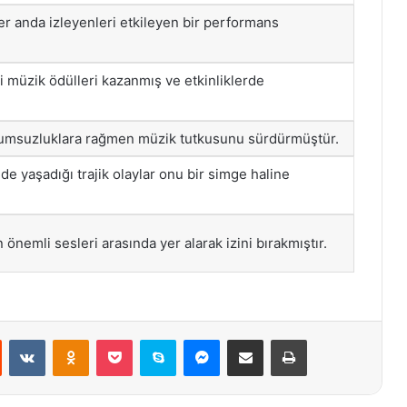
er anda izleyenleri etkileyen bir performans
i müzik ödülleri kazanmış ve etkinliklerde
lumsuzluklara rağmen müzik tutkusunu sürdürmüştür.
e yaşadığı trajik olaylar onu bir simge haline
önemli sesleri arasında yer alarak izini bırakmıştır.
st
Reddit
VKontakte
Odnoklassniki
Pocket
Skype
Messenger
E-Posta ile paylaş
Yazdır