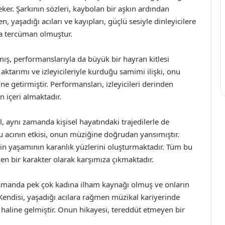
eker. Şarkının sözleri, kaybolan bir aşkın ardından
, yaşadığı acıları ve kayıpları, güçlü sesiyle dinleyicilere
na tercüman olmuştur.
amış, performanslarıyla da büyük bir hayran kitlesi
ktarımı ve izleyicileriyle kurduğu samimi ilişki, onu
e getirmiştir. Performansları, izleyicileri derinden
n içeri almaktadır.
, aynı zamanda kişisel hayatındaki trajedilerle de
 bu acının etkisi, onun müziğine doğrudan yansımıştır.
n’in yaşamının karanlık yüzlerini oluşturmaktadır. Tüm bu
n bir karakter olarak karşımıza çıkmaktadır.
zamanda pek çok kadına ilham kaynağı olmuş ve onların
Kendisi, yaşadığı acılara rağmen müzikal kariyerinde
ol haline gelmiştir. Onun hikayesi, tereddüt etmeyen bir