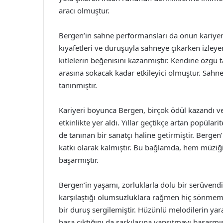
aracı olmuştur.
Bergen’in sahne performansları da onun kariyeri
kıyafetleri ve duruşuyla sahneye çıkarken izley
kitlelerin beğenisini kazanmıştır. Kendine özgü
arasına sokacak kadar etkileyici olmuştur. Sahne
tanınmıştır.
Kariyeri boyunca Bergen, birçok ödül kazandı ve
etkinlikte yer aldı. Yıllar geçtikçe artan popülar
de tanınan bir sanatçı haline getirmiştir. Bergen
katkı olarak kalmıştır. Bu bağlamda, hem müziği
başarmıştır.
Bergen’in yaşamı, zorluklarla dolu bir serüvendi
karşılaştığı olumsuzluklara rağmen hiç sönmemiş
bir duruş sergilemiştir. Hüzünlü melodilerin yarat
başa çıktığını da şarkılarına yansıtmayı başarmış