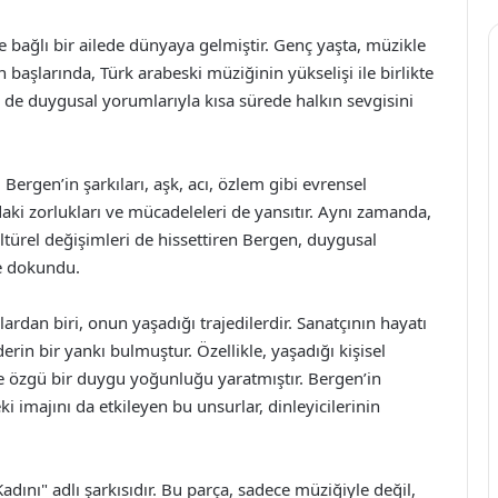
e bağlı bir ailede dünyaya gelmiştir. Genç yaşta, müzikle
n başlarında, Türk arabeski müziğinin yükselişi ile birlikte
e duygusal yorumlarıyla kısa sürede halkın sevgisini
Bergen’in şarkıları, aşk, acı, özlem gibi evrensel
ki zorlukları ve mücadeleleri de yansıtır. Aynı zamanda,
ürel değişimleri de hissettiren Bergen, duygusal
ne dokundu.
dan biri, onun yaşadığı trajedilerdir. Sanatçının hayatı
rin bir yankı bulmuştur. Özellikle, yaşadığı kişisel
ne özgü bir duygu yoğunluğu yaratmıştır. Bergen’in
 imajını da etkileyen bu unsurlar, dinleyicilerinin
Kadını" adlı şarkısıdır. Bu parça, sadece müziğiyle değil,