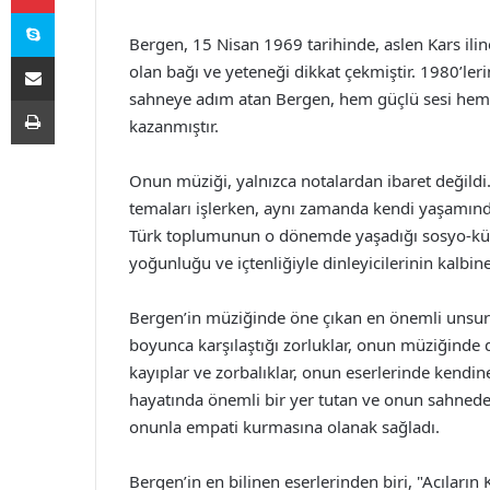
Skype
Bergen, 15 Nisan 1969 tarihinde, aslen Kars ilin
E-Posta ile paylaş
olan bağı ve yeteneği dikkat çekmiştir. 1980’leri
sahneye adım atan Bergen, hem güçlü sesi hem d
Yazdır
kazanmıştır.
Onun müziği, yalnızca notalardan ibaret değildi. 
temaları işlerken, aynı zamanda kendi yaşamında
Türk toplumunun o dönemde yaşadığı sosyo-kült
yoğunluğu ve içtenliğiyle dinleyicilerinin kalbi
Bergen’in müziğinde öne çıkan en önemli unsurlar
boyunca karşılaştığı zorluklar, onun müziğinde de
kayıplar ve zorbalıklar, onun eserlerinde kendi
hayatında önemli bir yer tutan ve onun sahnedeki
onunla empati kurmasına olanak sağladı.
Bergen’in en bilinen eserlerinden biri, "Acıların 