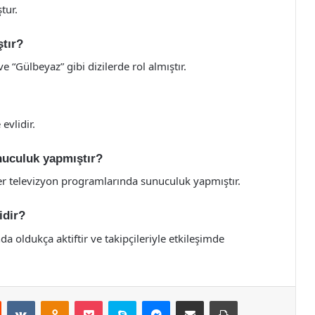
tur.
ştır?
e “Gülbeyaz” gibi dizilerde rol almıştır.
evlidir.
nuculuk yapmıştır?
er televizyon programlarında sunuculuk yapmıştır.
idir?
a oldukça aktiftir ve takipçileriyle etkileşimde
st
Reddit
VKontakte
Odnoklassniki
Pocket
Skype
Messenger
E-Posta ile paylaş
Yazdır