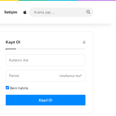
Sitemap
Arama
İletişim
yap
...
Kayıt Ol
Unuttunuz mu?
Beni hatırla
Kayıt Ol