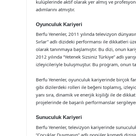
kulüplerinde aktif olarak yer almış ve profesy
adımlarını atmıştır.
Oyunculuk Kariyeri
Berfu Yenenler, 2011 yılında televizyon dünyasına
Sırlar” adlı dizideki performansı ile dikkatleri
olarak tanınmaya başlamıştır. Bu dizi, onun ka
2012 yılında “Yetenek Sizsiniz Türkiye” adlı ya
izleyicileriyle buluşmuştur. Bu program, onun t
Berfu Yenenler, oyunculuk kariyerinde birçok far
gibi dizilerdeki rolleri ile beğeni toplamış, izl
yanı sıra, dinamik ve enerjik kişiliği ile de dikk
projelerinde de başarılı performanslar sergileye
Sunuculuk Kariyeri
Berfu Yenenler, televizyon kariyerinde sunuculu
“Çocuklar Duymasın” adlı popüler komedi dizi