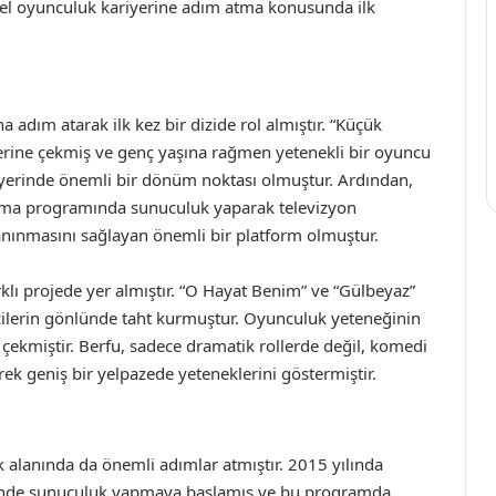
onel oyunculuk kariyerine adım atma konusunda ilk
 adım atarak ilk kez bir dizide rol almıştır. “Küçük
 üzerine çekmiş ve genç yaşına rağmen yetenekli bir oyuncu
riyerinde önemli bir dönüm noktası olmuştur. Ardından,
rışma programında sunuculuk yaparak televizyon
anınmasını sağlayan önemli bir platform olmuştur.
klı projede yer almıştır. “O Hayat Benim” ve “Gülbeyaz”
eyicilerin gönlünde taht kurmuştur. Oyunculuk yeteneğinin
at çekmiştir. Berfu, sadece dramatik rollerde değil, komedi
rek geniş bir yelpazede yeteneklerini göstermiştir.
k alanında da önemli adımlar atmıştır. 2015 yılında
sinde sunuculuk yapmaya başlamış ve bu programda