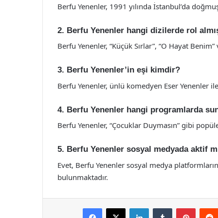
Berfu Yenenler, 1991 yılında İstanbul’da doğmuş
2. Berfu Yenenler hangi dizilerde rol almı
Berfu Yenenler, “Küçük Sırlar”, “O Hayat Benim” v
3. Berfu Yenenler’in eşi kimdir?
Berfu Yenenler, ünlü komedyen Eser Yenenler ile 
4. Berfu Yenenler hangi programlarda su
Berfu Yenenler, “Çocuklar Duymasın” gibi popül
5. Berfu Yenenler sosyal medyada aktif m
Evet, Berfu Yenenler sosyal medya platformlarınd
bulunmaktadır.
Facebook
X
LinkedIn
Tumblr
Pintere