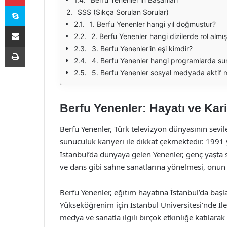
Skype
SSS (Sıkça Sorulan Sorular)
1. Berfu Yenenler hangi yıl doğmuştur?
E-Posta ile paylaş
2. Berfu Yenenler hangi dizilerde rol almış
Yazdır
3. Berfu Yenenler'in eşi kimdir?
4. Berfu Yenenler hangi programlarda su
5. Berfu Yenenler sosyal medyada aktif m
Berfu Yenenler: Hayatı ve Kari
Berfu Yenenler, Türk televizyon dünyasının sevi
sunuculuk kariyeri ile dikkat çekmektedir. 1991 
İstanbul’da dünyaya gelen Yenenler, genç yaşta s
ve dans gibi sahne sanatlarına yönelmesi, onun g
Berfu Yenenler, eğitim hayatına İstanbul’da başla
Yükseköğrenim için İstanbul Üniversitesi’nde İle
medya ve sanatla ilgili birçok etkinliğe katılarak 