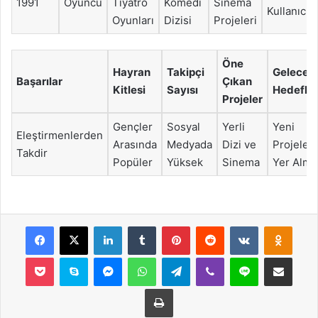
1991
Oyuncu
Tiyatro
Komedi
Sinema
Kullanıcı
Oyunları
Dizisi
Projeleri
Öne
Hayran
Takipçi
Gelecek
Başarılar
Çıkan
Kitlesi
Sayısı
Hedefler
Projeler
Gençler
Sosyal
Yerli
Yeni
Eleştirmenlerden
Arasında
Medyada
Dizi ve
Projeler
Takdir
Popüler
Yüksek
Sinema
Yer Alma
Facebook
X
LinkedIn
Tumblr
Pinterest
Reddit
VKontakte
Odnok
Pocket
Skype
Messenger
WhatsApp
Telegram
Viber
Line
E-Posta ile payla
Yazdır