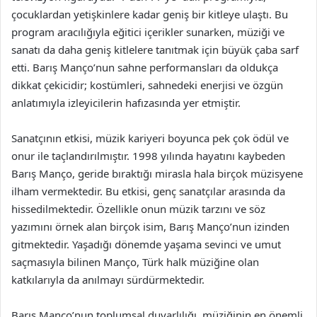
çocuklardan yetişkinlere kadar geniş bir kitleye ulaştı. Bu
program aracılığıyla eğitici içerikler sunarken, müziği ve
sanatı da daha geniş kitlelere tanıtmak için büyük çaba sarf
etti. Barış Manço’nun sahne performansları da oldukça
dikkat çekicidir; kostümleri, sahnedeki enerjisi ve özgün
anlatımıyla izleyicilerin hafızasında yer etmiştir.
Sanatçının etkisi, müzik kariyeri boyunca pek çok ödül ve
onur ile taçlandırılmıştır. 1998 yılında hayatını kaybeden
Barış Manço, geride bıraktığı mirasla hala birçok müzisyene
ilham vermektedir. Bu etkisi, genç sanatçılar arasında da
hissedilmektedir. Özellikle onun müzik tarzını ve söz
yazımını örnek alan birçok isim, Barış Manço’nun izinden
gitmektedir. Yaşadığı dönemde yaşama sevinci ve umut
saçmasıyla bilinen Manço, Türk halk müziğine olan
katkılarıyla da anılmayı sürdürmektedir.
Barış Manço’nun toplumsal duyarlılığı, müziğinin en önemli