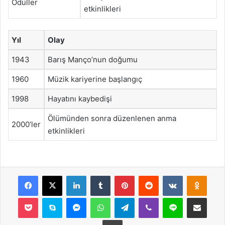
Ödüller
etkinlikleri
Yıl
Olay
1943
Barış Manço’nun doğumu
1960
Müzik kariyerine başlangıç
1998
Hayatını kaybedişi
Ölümünden sonra düzenlenen anma
2000’ler
etkinlikleri
Facebook
X
LinkedIn
Tumblr
Pinterest
Reddit
VKontakte
Odnok
Pocket
Skype
Messenger
WhatsApp
Telegram
Viber
Line
E-Posta ile payla
Yazdır