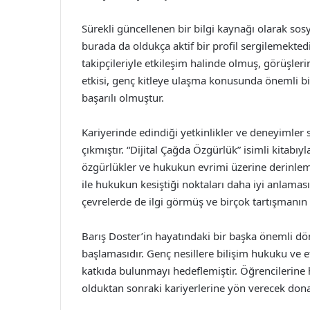
Sürekli güncellenen bir bilgi kaynağı olarak sos
burada da oldukça aktif bir profil sergilemektedir
takipçileriyle etkileşim halinde olmuş, görüşleri
etkisi, genç kitleye ulaşma konusunda önemli b
başarılı olmuştur.
Kariyerinde edindiği yetkinlikler ve deneyimler 
çıkmıştır. “Dijital Çağda Özgürlük” isimli kitabıyl
özgürlükler ve hukukun evrimi üzerine derinleme
ile hukukun kesiştiği noktaları daha iyi anlama
çevrelerde de ilgi görmüş ve birçok tartışmanın
Barış Doster’in hayatındaki bir başka önemli dö
başlamasıdır. Genç nesillere bilişim hukuku ve et
katkıda bulunmayı hedeflemiştir. Öğrencilerine
olduktan sonraki kariyerlerine yön verecek don