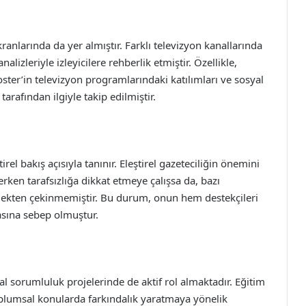
kranlarında da yer almıştır. Farklı televizyon kanallarında
lizleriyle izleyicilere rehberlik etmiştir. Özellikle,
oster’in televizyon programlarındaki katılımları ve sosyal
arafından ilgiyle takip edilmiştir.
irel bakış açısıyla tanınır. Eleştirel gazeteciliğin önemini
rken tarafsızlığa dikkat etmeye çalışsa da, bazı
tmekten çekinmemiştir. Bu durum, onun hem destekçileri
asına sebep olmuştur.
l sorumluluk projelerinde de aktif rol almaktadır. Eğitim
toplumsal konularda farkındalık yaratmaya yönelik