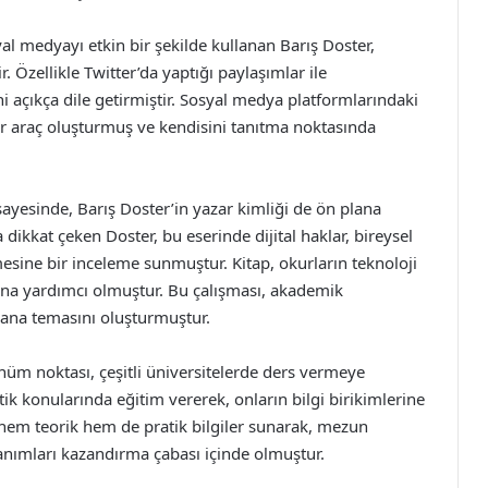
yal medyayı etkin bir şekilde kullanan Barış Doster,
. Özellikle Twitter’da yaptığı paylaşımlar ile
ni açıkça dile getirmiştir. Sosyal medya platformlarındaki
ir araç oluşturmuş ve kendisini tanıtma noktasında
sayesinde, Barış Doster’in yazar kimliği de ön plana
a dikkat çeken Doster, bu eserinde dijital haklar, bireysel
sine bir inceleme sunmuştur. Kitap, okurların teknoloji
sına yardımcı olmuştur. Bu çalışması, akademik
 ana temasını oluşturmuştur.
nüm noktası, çeşitli üniversitelerde ders vermeye
ik konularında eğitim vererek, onların bilgi birikimlerine
 hem teorik hem de pratik bilgiler sunarak, mezun
anımları kazandırma çabası içinde olmuştur.