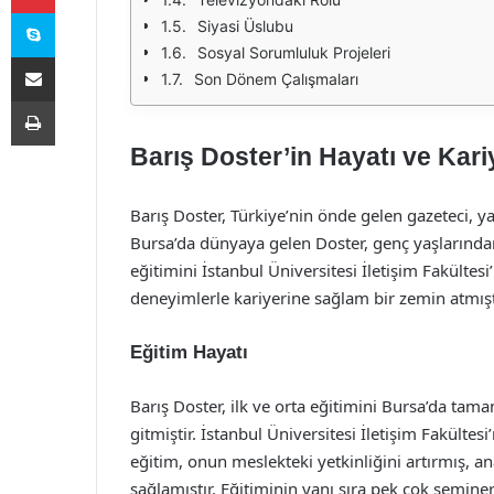
Skype
Siyasi Üslubu
Sosyal Sorumluluk Projeleri
E-Posta ile paylaş
Son Dönem Çalışmaları
Yazdır
Barış Doster’in Hayatı ve Kari
Barış Doster, Türkiye’nin önde gelen gazeteci, ya
Bursa’da dünyaya gelen Doster, genç yaşlarından
eğitimini İstanbul Üniversitesi İletişim Fakülte
deneyimlerle kariyerine sağlam bir zemin atmışt
Eğitim Hayatı
Barış Doster, ilk ve orta eğitimini Bursa’da tama
gitmiştir. İstanbul Üniversitesi İletişim Fakültesi’
eğitim, onun meslekteki yetkinliğini artırmış, an
sağlamıştır. Eğitiminin yanı sıra pek çok semine