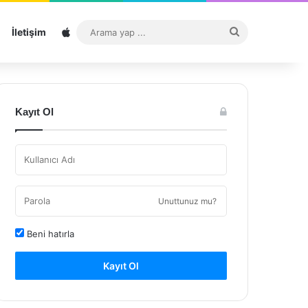
Sitemap
Arama
İletişim
yap
...
Kayıt Ol
Unuttunuz mu?
Beni hatırla
Kayıt Ol