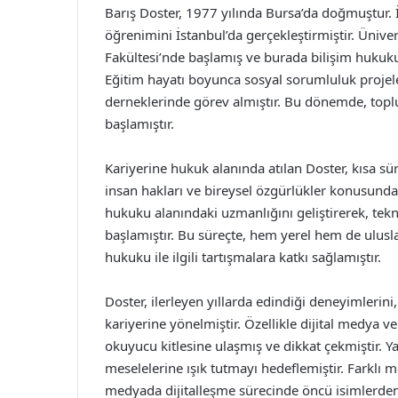
Barış Doster, 1977 yılında Bursa’da doğmuştur. İ
öğrenimini İstanbul’da gerçekleştirmiştir. Ünive
Fakültesi’nde başlamış ve burada bilişim hukuku 
Eğitim hayatı boyunca sosyal sorumluluk projeler
derneklerinde görev almıştır. Bu dönemde, toplu
başlamıştır.
Kariyerine hukuk alanında atılan Doster, kısa süre
insan hakları ve bireysel özgürlükler konusunda 
hukuku alanındaki uzmanlığını geliştirerek, tekn
başlamıştır. Bu süreçte, hem yerel hem de ulusl
hukuku ile ilgili tartışmalara katkı sağlamıştır.
Doster, ilerleyen yıllarda edindiği deneyimleri
kariyerine yönelmiştir. Özellikle dijital medya v
okuyucu kitlesine ulaşmış ve dikkat çekmiştir. Yaz
meselelerine ışık tutmayı hedeflemiştir. Farklı m
medyada dijitalleşme sürecinde öncü isimlerden