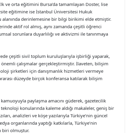
lk ve orta eğitimini Bursa’da tamamlayan Doster, lise
rsite eğitimine ise İstanbul Üniversitesi Hukuk
alanında derinlemesine bir bilgi birikimi elde etmiştir.
inde aktif rol almış, aynı zamanda çeşitli öğrenci
msal sorunlara duyarlılığı ve aktivizmi ile tanınmaya
de çeşitli sivil toplum kuruluşlarıyla işbirliği yaparak,
önemli çalışmalar gerçekleştirmiştir. İlaveten, bilişim
oloji şirketleri için danışmanlık hizmetleri vermeye
ararası düzeyde birçok konferansa katılarak bilişim
ni, kamuoyuyla paylaşma amacını güderek, gazetecilik
e teknoloji konularında kaleme aldığı makaleler, geniş bir
ıları, analizleri ve köşe yazılarıyla Türkiye’nin güncel
edya organlarında yaptığı katkılarla, Türkiye’nin
 biri olmuştur.