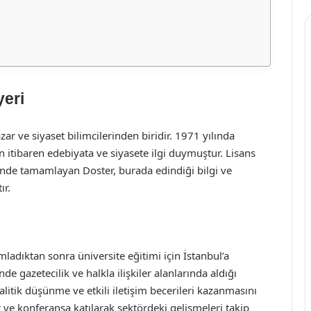
yeri
zar ve siyaset bilimcilerinden biridir. 1971 yılında
 itibaren edebiyata ve siyasete ilgi duymuştur. Lisans
si’nde tamamlayan Doster, burada edindiği bilgi ve
ır.
mladıktan sonra üniversite eğitimi için İstanbul’a
nde gazetecilik ve halkla ilişkiler alanlarında aldığı
alitik düşünme ve etkili iletişim becerileri kazanmasını
r ve konferansa katılarak sektördeki gelişmeleri takip