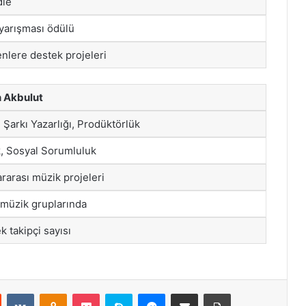
die
yarışması ödülü
lere destek projeleri
 Akbulut
 Şarkı Yazarlığı, Prodüktörlük
, Sosyal Sorumluluk
ararası müzik projeleri
 müzik gruplarında
k takipçi sayısı
st
Reddit
VKontakte
Odnoklassniki
Pocket
Skype
Messenger
E-Posta ile paylaş
Yazdır