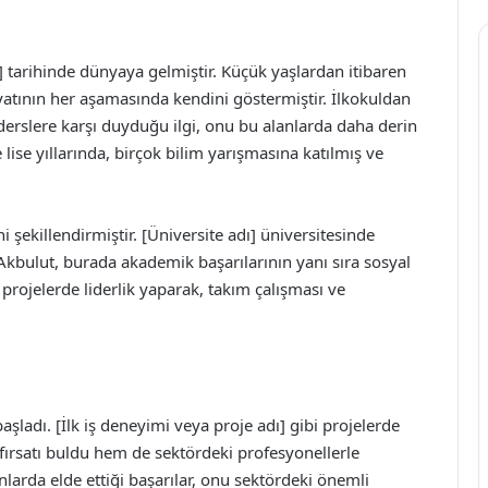
] tarihinde dünyaya gelmiştir. Küçük yaşlardan itibaren
atının her aşamasında kendini göstermiştir. İlkokuldan
 derslere karşı duyduğu ilgi, onu bu alanlarda daha derin
 lise yıllarında, birçok bilim yarışmasına katılmış ve
i şekillendirmiştir. [Üniversite adı] üniversitesinde
bulut, burada akademik başarılarının yanı sıra sosyal
u projelerde liderlik yaparak, takım çalışması ve
aşladı. [İlk iş deneyimi veya proje adı] gibi projelerde
 fırsatı buldu hem de sektördeki profesyonellerle
nlarda elde ettiği başarılar, onu sektördeki önemli