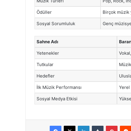
Müzik Türleri
Pop, Rock, In
Ödüller
Birçok müzik 
Sosyal Sorumluluk
Genç müzisyen
Sahne Adı
Baran
Yetenekler
Vokal,
Tutkular
Müzik
Hedefler
Ulusl
İlk Müzik Performansı
Yerel
Sosyal Medya Etkisi
Yükse
Facebook
X
LinkedIn
Tumblr
Pintere