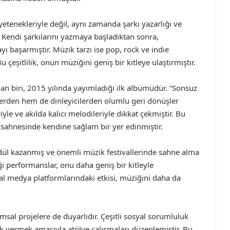
etenekleriyle değil, aynı zamanda şarkı yazarlığı ve
. Kendi şarkılarını yazmaya başladıktan sonra,
ı başarmıştır. Müzik tarzı ise pop, rock ve indie
 çeşitlilik, onun müziğini geniş bir kitleye ulaştırmıştır.
n biri, 2015 yılında yayımladığı ilk albümüdür. “Sonsuz
lerden hem de dinleyicilerden olumlu geri dönüşler
iyle ve akılda kalıcı melodileriyle dikkat çekmiştir. Bu
k sahnesinde kendine sağlam bir yer edinmiştir.
 ödül kazanmış ve önemli müzik festivallerinde sahne alma
iği performanslar, onu daha geniş bir kitleyle
yal medya platformlarındaki etkisi, müziğini daha da
msal projelere de duyarlıdır. Çeşitli sosyal sorumluluk
k vermek amacıyla atölye çalışmaları düzenlemiştir. Bu