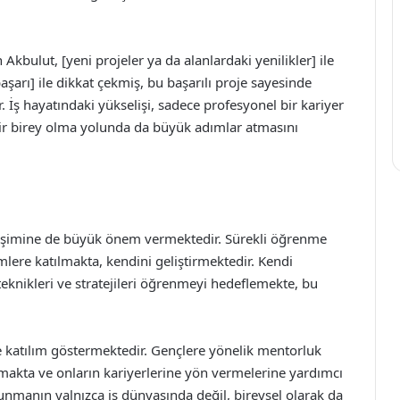
Akbulut, [yeni projeler ya da alanlardaki yenilikler] ile
 başarı] ile dikkat çekmiş, bu başarılı proje sayesinde
ir. İş hayatındaki yükselişi, sadece profesyonel bir kariyer
ir birey olma yolunda da büyük adımlar atmasını
gelişimine de büyük önem vermektedir. Sürekli öğrenme
imlere katılmakta, kendini geliştirmektedir. Kendi
eknikleri ve stratejileri öğrenmeyi hedeflemekte, bu
 katılım göstermektedir. Gençlere yönelik mentorluk
akta ve onların kariyerlerine yön vermelerine yardımcı
nmanın yalnızca iş dünyasında değil, bireysel olarak da