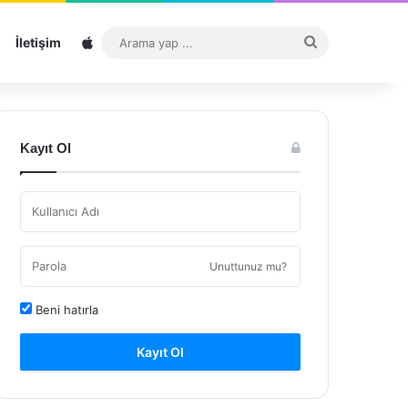
Sitemap
Arama
İletişim
yap
...
Kayıt Ol
Unuttunuz mu?
Beni hatırla
Kayıt Ol