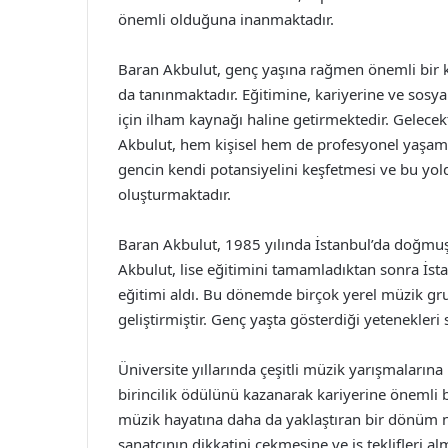
önemli olduğuna inanmaktadır.
Baran Akbulut, genç yaşına rağmen önemli bir ka
da tanınmaktadır. Eğitimine, kariyerine ve sosya
için ilham kaynağı haline getirmektedir. Gelec
Akbulut, hem kişisel hem de profesyonel yaşam
gencin kendi potansiyelini keşfetmesi ve bu yold
oluşturmaktadır.
Baran Akbulut, 1985 yılında İstanbul’da doğmuş
Akbulut, lise eğitimini tamamladıktan sonra İst
eğitimi aldı. Bu dönemde birçok yerel müzik g
geliştirmiştir. Genç yaşta gösterdiği yetenekleri
Üniversite yıllarında çeşitli müzik yarışmalarına
birincilik ödülünü kazanarak kariyerine önemli b
müzik hayatına daha da yaklaştıran bir dönüm n
sanatçının dikkatini çekmesine ve iş teklifleri 