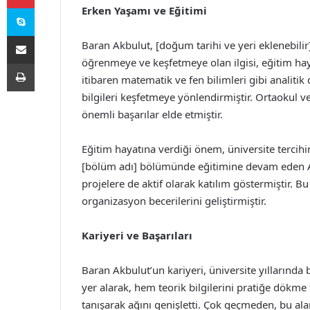
Skype
Erken Yaşamı ve Eğitimi
E-Posta ile paylaş
Baran Akbulut, [doğum tarihi ve yeri eklenebilir
öğrenmeye ve keşfetmeye olan ilgisi, eğitim hay
Yazdır
itibaren matematik ve fen bilimleri gibi analitik
bilgileri keşfetmeye yönlendirmiştir. Ortaokul ve
önemli başarılar elde etmiştir.
Eğitim hayatına verdiği önem, üniversite tercihin
[bölüm adı] bölümünde eğitimine devam eden Ak
projelere de aktif olarak katılım göstermiştir. B
organizasyon becerilerini geliştirmiştir.
Kariyeri ve Başarıları
Baran Akbulut’un kariyeri, üniversite yıllarında b
yer alarak, hem teorik bilgilerini pratiğe dökme
tanışarak ağını genişletti. Çok geçmeden, bu ala