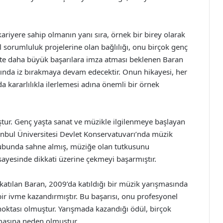
riyere sahip olmanın yanı sıra, örnek bir birey olarak
l sorumluluk projelerine olan bağlılığı, onu birçok genç
ekte daha büyük başarılara imza atması beklenen Baran
ında iz bırakmaya devam edecektir. Onun hikayesi, her
a kararlılıkla ilerlemesi adına önemli bir örnek
tur. Genç yaşta sanat ve müzikle ilgilenmeye başlayan
anbul Üniversitesi Devlet Konservatuvarı’nda müzik
rubunda sahne almış, müziğe olan tutkusunu
 sayesinde dikkati üzerine çekmeyi başarmıştır.
 katılan Baran, 2009’da katıldığı bir müzik yarışmasında
ir ivme kazandırmıştır. Bu başarısı, onu profesyonel
oktası olmuştur. Yarışmada kazandığı ödül, birçok
almasına neden olmuştur.