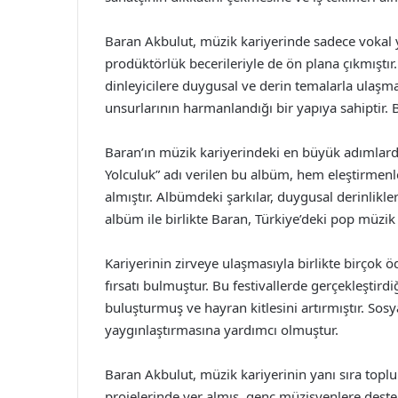
Baran Akbulut, müzik kariyerinde sadece vokal y
prodüktörlük becerileriyle de ön plana çıkmıştır
dinleyicilere duygusal ve derin temalarla ulaşmay
unsurlarının harmanlandığı bir yapıya sahiptir. Bu
Baran’ın müzik kariyerindeki en büyük adımlarda
Yolculuk” adı verilen bu albüm, hem eleştirmen
almıştır. Albümdeki şarkılar, duygusal derinlikler
albüm ile birlikte Baran, Türkiye’deki pop müzi
Kariyerinin zirveye ulaşmasıyla birlikte birçok
fırsatı bulmuştur. Bu festivallerde gerçekleştird
buluşturmuş ve hayran kitlesini artırmıştır. Sos
yaygınlaştırmasına yardımcı olmuştur.
Baran Akbulut, müzik kariyerinin yanı sıra toplu
projelerinde yer almış, genç müzisyenlere deste