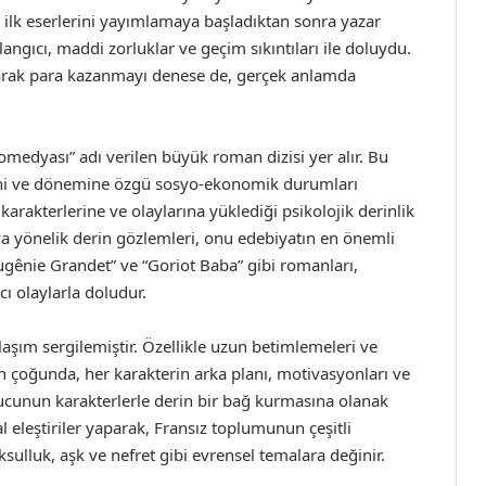
, ilk eserlerini yayımlamaya başladıktan sonra yazar
angıcı, maddi zorluklar ve geçim sıkıntıları ile doluydu.
arak para kazanmayı denese de, gerçek anlamda
Komedyası” adı verilen büyük roman dizisi yer alır. Bu
lerini ve dönemine özgü sosyo-ekonomik durumları
karakterlerine ve olaylarına yüklediği psikolojik derinlik
a yönelik derin gözlemleri, onu edebiyatın en önemli
“Eugênie Grandet” ve “Goriot Baba” gibi romanları,
cı olaylarla doludur.
klaşım sergilemiştir. Özellikle uzun betimlemeleri ve
ının çoğunda, her karakterin arka planı, motivasyonları ve
yucunun karakterlerle derin bir bağ kurmasına olanak
al eleştiriler yaparak, Fransız toplumunun çeşitli
oksulluk, aşk ve nefret gibi evrensel temalara değinir.