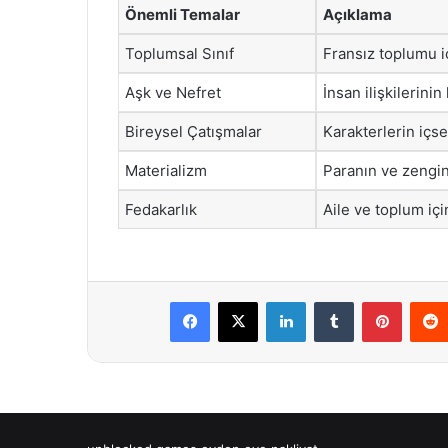
Önemli Temalar
Açıklama
Toplumsal Sınıf
Fransız toplumu iç
Aşk ve Nefret
İnsan ilişkilerini
Bireysel Çatışmalar
Karakterlerin içse
Materializm
Paranın ve zenginl
Fedakarlık
Aile ve toplum içi
Facebook
X
LinkedIn
Tumblr
Pintere