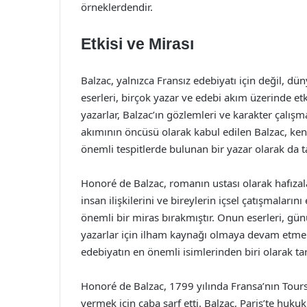
örneklerdendir.
Etkisi ve Mirası
Balzac, yalnızca Fransız edebiyatı için değil, dü
eserleri, birçok yazar ve edebi akım üzerinde etk
yazarlar, Balzac’ın gözlemleri ve karakter çalışma
akımının öncüsü olarak kabul edilen Balzac, k
önemli tespitlerde bulunan bir yazar olarak da ta
Honoré de Balzac, romanın ustası olarak hafızal
insan ilişkilerini ve bireylerin içsel çatışmaların
önemli bir miras bırakmıştır. Onun eserleri, g
yazarlar için ilham kaynağı olmaya devam etmekt
edebiyatın en önemli isimlerinden biri olarak tari
Honoré de Balzac, 1799 yılında Fransa’nın Tours 
vermek için çaba sarf etti. Balzac, Paris’te huk