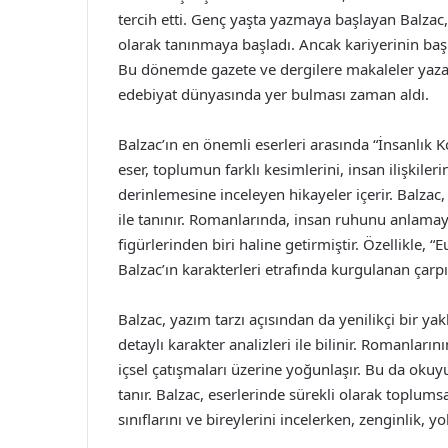
tercih etti. Genç yaşta yazmaya başlayan Balzac
olarak tanınmaya başladı. Ancak kariyerinin başl
Bu dönemde gazete ve dergilere makaleler yaz
edebiyat dünyasında yer bulması zaman aldı.
Balzac’ın en önemli eserleri arasında “İnsanlık 
eser, toplumun farklı kesimlerini, insan ilişki
derinlemesine inceleyen hikayeler içerir. Balzac, 
ile tanınır. Romanlarında, insan ruhunu anlamay
figürlerinden biri haline getirmiştir. Özellikle, 
Balzac’ın karakterleri etrafında kurgulanan çarpı
Balzac, yazım tarzı açısından da yenilikçi bir ya
detaylı karakter analizleri ile bilinir. Romanlar
içsel çatışmaları üzerine yoğunlaşır. Bu da oku
tanır. Balzac, eserlerinde sürekli olarak toplums
sınıflarını ve bireylerini incelerken, zenginlik, y