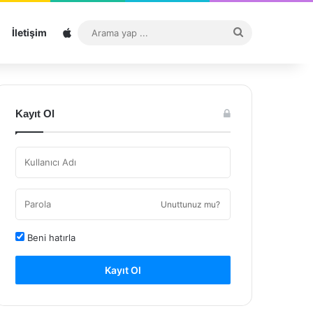
Sitemap
Arama
İletişim
yap
...
Kayıt Ol
Unuttunuz mu?
Beni hatırla
Kayıt Ol