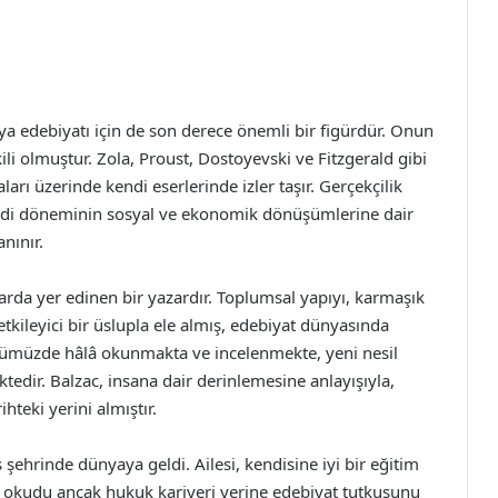
nya edebiyatı için de son derece önemli bir figürdür. Onun
ili olmuştur. Zola, Proust, Dostoyevski ve Fitzgerald gibi
ları üzerinde kendi eserlerinde izler taşır. Gerçekçilik
endi döneminin sosyal ve ekonomik dönüşümlerine dair
nınır.
arda yer edinen bir yazardır. Toplumsal yapıyı, karmaşık
ı etkileyici bir üslupla ele almış, edebiyat dünyasında
ünümüzde hâlâ okunmakta ve incelenmekte, yeni nesil
edir. Balzac, insana dair derinlemesine anlayışıyla,
hteki yerini almıştır.
şehrinde dünyaya geldi. Ailesi, kendisine iyi bir eğitim
uk okudu ancak hukuk kariyeri yerine edebiyat tutkusunu