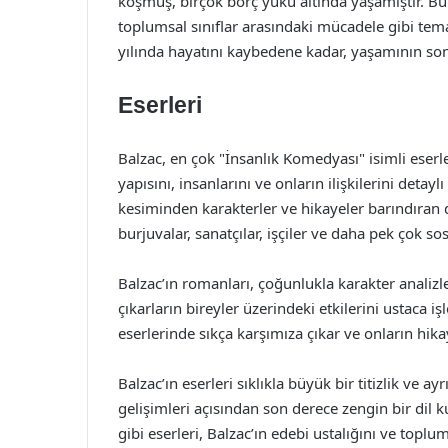
koşmuş, birçok borç yükü altında yaşamıştır. Bu
toplumsal sınıflar arasındaki mücadele gibi tema
yılında hayatını kaybedene kadar, yaşamının son 
Eserleri
Balzac, en çok "İnsanlık Komedyası" isimli eserle
yapısını, insanlarını ve onların ilişkilerini deta
kesiminden karakterler ve hikayeler barındıran de
burjuvalar, sanatçılar, işçiler ve daha pek çok sos
Balzac’ın romanları, çoğunlukla karakter analizle
çıkarların bireyler üzerindeki etkilerini ustaca iş
eserlerinde sıkça karşımıza çıkar ve onların hika
Balzac’ın eserleri sıklıkla büyük bir titizlik ve ay
gelişimleri açısından son derece zengin bir dil ku
gibi eserleri, Balzac’ın edebi ustalığını ve topl