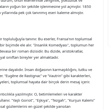
 durum, onun eserlerinde zenginlik, yoksulluk ve
ların yoğun bir şekilde işlenmesine yol açmıştır. 1850
yıllarında pek çok tanınmış eseri kaleme almıştır.
r topluluğuyla tanınır. Bu eserler, Fransa’nın toplumsal
ylı bir biçimde ele alır. "İnsanlık Komedyası", toplumun her
vasa bir roman dizisidir. Bu dizide, aristokratlar,
yal sınıftan bireyler yer almaktadır.
rine dayalıdır. İnsan doğasının karmaşıklığını, tutku ve
ler. “Eugène de Rastignac” ve “Vautrin” gibi karakterleri,
yeleri, toplumsal hayata dair birçok derin mesaj içerir.
rıntıcılıkla yazılmıştır. O, betimlemeleri ve karakter
llanır. "Yaşlı Goriot", "Eşkıya", "Tezgah", "Kurşun Kalemi"
umsal gözlemlerini en güzel şekilde yansıtan