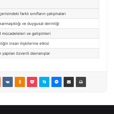
erisindeki farklı sınıfların çatışmaları
n karmaşıklığı ve duygusal derinliği
l mücadeleleri ve gelişimleri
iğin insan ilişkilerine etkisi
n yapılan özverili davranışlar
st
Reddit
VKontakte
Odnoklassniki
Pocket
Skype
Messenger
E-Posta ile paylaş
Yazdır