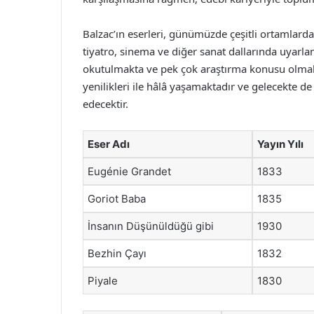
Balzac’ın eserleri, günümüzde çeşitli ortamlar
tiyatro, sinema ve diğer sanat dallarında uyarlan
okutulmakta ve pek çok araştırma konusu olmakt
yenilikleri ile hâlâ yaşamaktadır ve gelecekte 
edecektir.
Eser Adı
Yayın Yılı
Eugénie Grandet
1833
Goriot Baba
1835
İnsanın Düşünüldüğü gibi
1930
Bezhin Çayı
1832
Piyale
1830