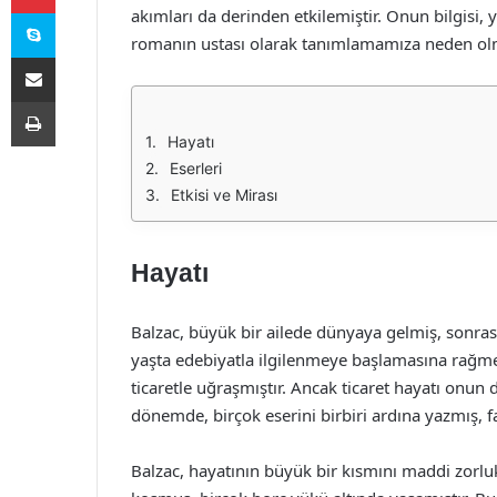
Skype
akımları da derinden etkilemiştir. Onun bilgisi
romanın ustası olarak tanımlamamıza neden ol
E-Posta ile paylaş
Yazdır
Hayatı
Eserleri
Etkisi ve Mirası
Hayatı
Balzac, büyük bir ailede dünyaya gelmiş, sonras
yaşta edebiyatla ilgilenmeye başlamasına rağm
ticaretle uğraşmıştır. Ancak ticaret hayatı onu
dönemde, birçok eserini birbiri ardına yazmış, f
Balzac, hayatının büyük bir kısmını maddi zorluk