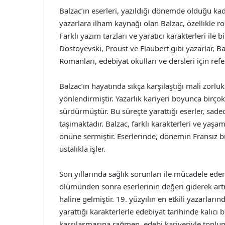
Balzac’ın eserleri, yazıldığı dönemde olduğu 
yazarlara ilham kaynağı olan Balzac, özellikle r
Farklı yazım tarzları ve yaratıcı karakterleri ile b
Dostoyevski, Proust ve Flaubert gibi yazarlar, Ba
Romanları, edebiyat okulları ve dersleri için ref
Balzac’ın hayatında sıkça karşılaştığı mali zorluk
yönlendirmiştir. Yazarlık kariyeri boyunca birço
sürdürmüştür. Bu süreçte yarattığı eserler, sadec
taşımaktadır. Balzac, farklı karakterleri ve yaş
önüne sermiştir. Eserlerinde, dönemin Fransız b
ustalıkla işler.
Son yıllarında sağlık sorunları ile mücadele ed
ölümünden sonra eserlerinin değeri giderek artm
haline gelmiştir. 19. yüzyılın en etkili yazarları
yarattığı karakterlerle edebiyat tarihinde kalıcı 
karşılaşmasına rağmen, edebi kariyeriyle toplum