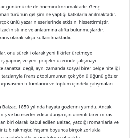
kadar günümüzde de önemini korumaktadır. Genç
oman türünün gelişimine yaptığı katkılarla anılmaktadır.
irçok ünlü yazarın eserlerinde etkisini hissettirmiştir.
lzac’ın stiline ve anlatımına atıfta bulunmuşlardır.
erans olarak sıkça kullanılmaktadır.
lar, onu sürekli olarak yeni fikirler üretmeye
k iş yapmış ve yeni projeler üzerinde çalışmayı
e sanatsal değil, aynı zamanda sosyal birer belge niteliği
am tarzlarıyla Fransız toplumunun çok yönlülüğünü gözler
urjuvasının tutumlarını ve toplum içindeki çatışmaları
en Balzac, 1850 yılında hayata gözlerini yumdu. Ancak
ış ve bu eserler edebi dünya için önemli birer miras
ndan biri olarak kabul edilen Balzac, yazdığı romanlarla ve
bir iz bırakmıştır. Yaşamı boyunca birçok zorlukla
a yaptığı katkılar unutulmaz olacaktır.