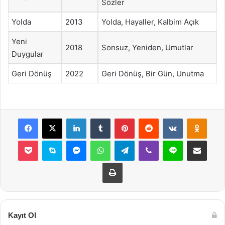
Sözler
Yolda
2013
Yolda, Hayaller, Kalbim Açık
Yeni
2018
Sonsuz, Yeniden, Umutlar
Duygular
Geri Dönüş
2022
Geri Dönüş, Bir Gün, Unutma
Facebook
X
LinkedIn
Tumblr
Pinterest
Reddit
VKontakte
Odnok
Pocket
Skype
Messenger
WhatsApp
Telegram
Viber
Line
E-Posta ile payla
Yazdır
Kayıt Ol