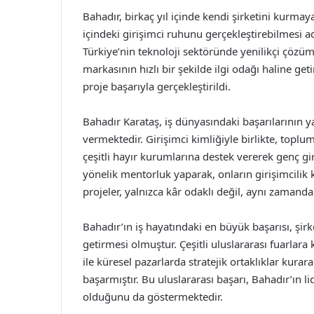
Bahadır, birkaç yıl içinde kendi şirketini kurmay
içindeki girişimci ruhunu gerçekleştirebilmesi a
Türkiye’nin teknoloji sektöründe yenilikçi çözü
markasının hızlı bir şekilde ilgi odağı haline ge
proje başarıyla gerçekleştirildi.
Bahadır Karataş, iş dünyasındaki başarılarının 
vermektedir. Girişimci kimliğiyle birlikte, topl
çeşitli hayır kurumlarına destek vererek genç g
yönelik mentorluk yaparak, onların girişimcilik
projeler, yalnızca kâr odaklı değil, aynı zamand
Bahadır’ın iş hayatındaki en büyük başarısı, şir
getirmesi olmuştur. Çeşitli uluslararası fuarlara 
ile küresel pazarlarda stratejik ortaklıklar kura
başarmıştır. Bu uluslararası başarı, Bahadır’ın lider
olduğunu da göstermektedir.