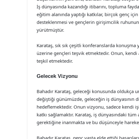
İş dünyasında kazandığı itibarını, topluma faydal
eğitim alanında yaptığı katkılar, birçok genç içi
desteklenmesi ve gençlerin girişimcilik ruhunun 
yürütmüştür.
Karataş, sık sık çeşitli konferanslarda konuşma 
üzerine gençleri teşvik etmektedir. Onun, kendi 
teşkil etmektedir.
Gelecek Vizyonu
Bahadır Karataş, geleceği konusunda oldukça umut
değiştiği günümüzde, geleceğin iş dünyasının d
hedeflemektedir. Onun vizyonu, sadece kendi i
katkı sağlamaktır. Karataş, iş dünyasındaki tüm a
gerektiğine inanmakta ve bu düşünceyle hareket
Bahadır Karataş, genç yaşta elde ettiği başarıları