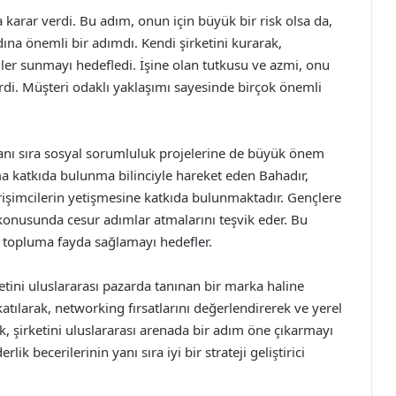
a karar verdi. Bu adım, onun için büyük bir risk olsa da,
dına önemli bir adımdı. Kendi şirketini kurarak,
mler sunmayı hedefledi. İşine olan tutkusu ve azmi, onu
tirdi. Müşteri odaklı yaklaşımı sayesinde birçok önemli
yanı sıra sosyal sorumluluk projelerine de büyük önem
uma katkıda bulunma bilinciyle hareket eden Bahadır,
irişimcilerin yetişmesine katkıda bulunmaktadır. Gençlere
 konusunda cesur adımlar atmalarını teşvik eder. Bu
a topluma fayda sağlamayı hedefler.
ketini uluslararası pazarda tanınan bir marka haline
katılarak, networking fırsatlarını değerlendirerek ve yerel
rak, şirketini uluslararası arenada bir adım öne çıkarmayı
lik becerilerinin yanı sıra iyi bir strateji geliştirici