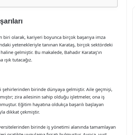
arıları
 biri olarak, kariyeri boyunca birçok başarıya imza
sundaki yetenekleriyle tanınan Karataş, birçok sektördeki
 haline gelmiştir. Bu makalede, Bahadır Karataş’ın
a ışık tutacağız.
 şehirlerinden birinde dünyaya gelmiştir. Aile geçmişi,
ştır; zira ailesinin sahip olduğu işletmeler, ona iş
unmuştur. Eğitim hayatına oldukça başarılı başlayan
la dikkat çekmiştir.
iversitelerinden birinde iş yönetimi alanında tamamlayan
eri pratikte uygulama fırsatı bulmuştur. Ayrıca, yurt