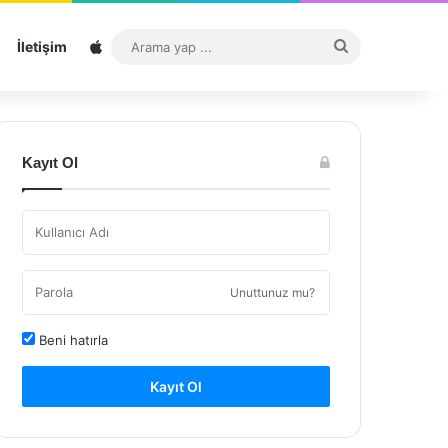
Sitemap
Arama
İletişim
yap
...
Kayıt Ol
Unuttunuz mu?
Beni hatırla
Kayıt Ol