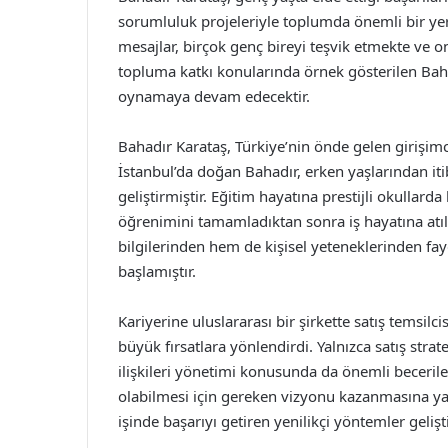
sorumluluk projeleriyle toplumda önemli bir yer
mesajlar, birçok genç bireyi teşvik etmekte ve on
topluma katkı konularında örnek gösterilen Baha
oynamaya devam edecektir.
Bahadır Karataş, Türkiye’nin önde gelen girişimc
İstanbul’da doğan Bahadır, erken yaşlarından it
geliştirmiştir. Eğitim hayatına prestijli okullar
öğrenimini tamamladıktan sonra iş hayatına atı
bilgilerinden hem de kişisel yeteneklerinden fay
başlamıştır.
Kariyerine uluslararası bir şirkette satış temsil
büyük fırsatlara yönlendirdi. Yalnızca satış stra
ilişkileri yönetimi konusunda da önemli becerile
olabilmesi için gereken vizyonu kazanmasına yar
işinde başarıyı getiren yenilikçi yöntemler geliş