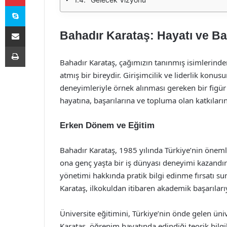
Skype
E-Posta ile paylaş
Bahadır Karataş: Hayatı ve Baş
Yazdır
Bahadır Karataş, çağımızın tanınmış isimlerinden
atmış bir bireydir. Girişimcilik ve liderlik konu
deneyimleriyle örnek alınması gereken bir figür
hayatına, başarılarına ve topluma olan katkıların
Erken Dönem ve Eğitim
Bahadır Karataş, 1985 yılında Türkiye’nin önemli
ona genç yaşta bir iş dünyası deneyimi kazandırmı
yönetimi hakkında pratik bilgi edinme fırsatı s
Karataş, ilkokuldan itibaren akademik başarılarıy
Üniversite eğitimini, Türkiye’nin önde gelen ün
Karataş, öğrenim hayatında edindiği teorik bilgil