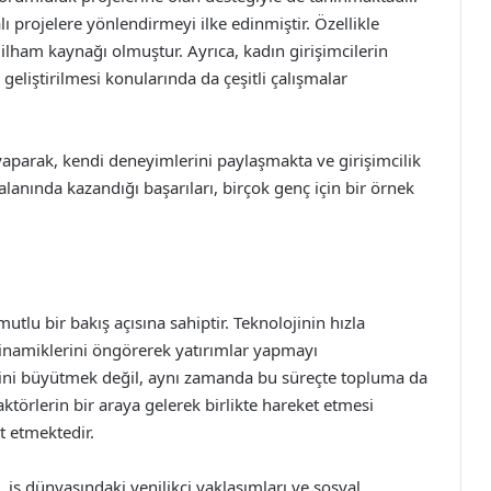
ı projelere yönlendirmeyi ilke edinmiştir. Özellikle
n ilham kaynağı olmuştur. Ayrıca, kadın girişimcilerin
geliştirilmesi konularında da çeşitli çalışmalar
yaparak, kendi deneyimlerini paylaşmakta ve girişimcilik
alanında kazandığı başarıları, birçok genç için bir örnek
lu bir bakış açısına sahiptir. Teknolojinin hızla
inamiklerini öngörerek yatırımlar yapmayı
şini büyütmek değil, aynı zamanda bu süreçte topluma da
ktörlerin bir araya gelerek birlikte hareket etmesi
 etmektedir.
, iş dünyasındaki yenilikçi yaklaşımları ve sosyal