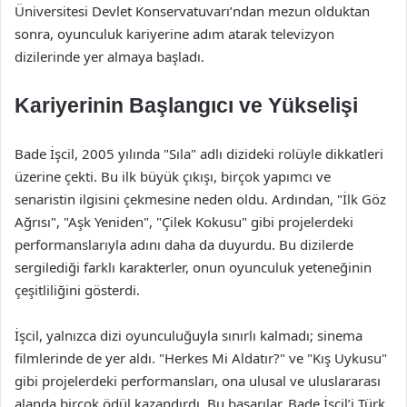
Üniversitesi Devlet Konservatuvarı’ndan mezun olduktan
sonra, oyunculuk kariyerine adım atarak televizyon
dizilerinde yer almaya başladı.
Kariyerinin Başlangıcı ve Yükselişi
Bade İşcil, 2005 yılında "Sıla" adlı dizideki rolüyle dikkatleri
üzerine çekti. Bu ilk büyük çıkışı, birçok yapımcı ve
senaristin ilgisini çekmesine neden oldu. Ardından, "İlk Göz
Ağrısı", "Aşk Yeniden", "Çilek Kokusu" gibi projelerdeki
performanslarıyla adını daha da duyurdu. Bu dizilerde
sergilediği farklı karakterler, onun oyunculuk yeteneğinin
çeşitliliğini gösterdi.
İşcil, yalnızca dizi oyunculuğuyla sınırlı kalmadı; sinema
filmlerinde de yer aldı. "Herkes Mi Aldatır?" ve "Kış Uykusu"
gibi projelerdeki performansları, ona ulusal ve uluslararası
alanda birçok ödül kazandırdı. Bu başarılar, Bade İşcil’i Türk