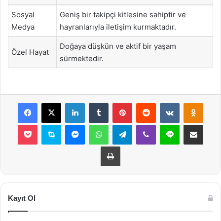
Sosyal
Geniş bir takipçi kitlesine sahiptir ve
Medya
hayranlarıyla iletişim kurmaktadır.
Doğaya düşkün ve aktif bir yaşam
Özel Hayat
sürmektedir.
Facebook
X
LinkedIn
Tumblr
Pinterest
Reddit
VKontakte
Odnok
Pocket
Skype
Messenger
WhatsApp
Telegram
Viber
Line
E-Posta ile payla
Yazdır
Kayıt Ol