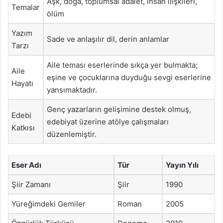
Aşk, doğa, toplumsal adalet, insan ilişkileri,
Temalar
ölüm
Yazım
Sade ve anlaşılır dil, derin anlamlar
Tarzı
Aile teması eserlerinde sıkça yer bulmakta;
Aile
eşine ve çocuklarına duyduğu sevgi eserlerine
Hayatı
yansımaktadır.
Genç yazarların gelişimine destek olmuş,
Edebi
edebiyat üzerine atölye çalışmaları
Katkısı
düzenlemiştir.
Eser Adı
Tür
Yayın Yılı
Şiir Zamanı
Şiir
1990
Yüreğimdeki Gemiler
Roman
2005