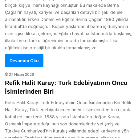
birçok kişiye ilham kaynağı olmuştur. Bu makalede Berna
Çağlar’ın hayatı, kariyeri ve başarıları detaylı bir şekilde ele
alınacaktır. Erken Dönem ve Eğitim Berna Çağlar, 1980 yılında
İstanbul’da doğmuştur. Küçük yaşlardan itibaren iş dünyasına
olan ilgisi dikkat çekmiştir. Eğitim hayatına İstanbul’da başlamış,
ilkokul ve ortaokul öğrenimini burada tamamlamıştır. Lise
eğitimini ise prestijli bir okulda tamamlamış ve…
Devamını Oku
27 Nisan 2026
Refik Halit Karay: Türk Edebiyatının Öncü
İsimlerinden Biri
Refik Halit Karay: Türk Edebiyatının Öncü İsimlerinden Biri Refik
Halit Karay, Türk edebiyatının en önemli isimlerinden biri olarak
kabul edilmektedir. 1888 yılında İstanbul’da doğan Karay,
Osmanlı İmparatorluğu’nun son dönemlerinde yetişmiş ve
Türkiye Cumhuriyeti’nin kuruluş yıllarında edebi kariyerine yön
vermiştir. Edebiyat dünyasında özellikle roman, hikaye ve