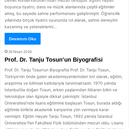
Devlet Konservatuvarı’ndan mezun olmuştur. Eğitim hayatı
boyunca tiyatro, dans ve müzik alanlarında çeşitli eğitimler
almış, bu sayede sahne performansını geliştirmiştir. Öğrencilik
yıllarında birçok tiyatro oyununda rol alarak, sahne deneyimi
kazanmış ve yeteneklerini…
Devamını Oku
26 Nisan 2026
Prof. Dr. Tanju Tosun’un Biyografisi
Prof. Dr. Tanju Tosun’un Biyografisi Prof. Dr. Tanju Tosun,
Türkiye’nin önde gelen akademisyenlerinden biri olarak, eğitim,
araştırma ve bilimsel katkılarıyla tanınmaktadır. 1970 yılında
İstanbul’da doğan Tosun, erken yaşlarından itibaren bilim ve
teknolojiye olan ilgisiyle dikkat çekmiştir. İstanbul
Üniversitesi’nde lisans eğitimine başlayan Tosun, burada aldığı
eğitimle birlikte akademik kariyerine yön vermeye karar
vermiştir. Eğitim Hayatı Tanju Tosun, 1992 yılında İstanbul
Üniversitesi Fen Fakültesi Fizik bölümünden mezun oldu. Lisans