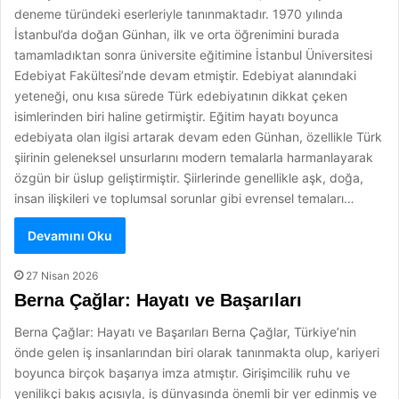
deneme türündeki eserleriyle tanınmaktadır. 1970 yılında
İstanbul’da doğan Günhan, ilk ve orta öğrenimini burada
tamamladıktan sonra üniversite eğitimine İstanbul Üniversitesi
Edebiyat Fakültesi’nde devam etmiştir. Edebiyat alanındaki
yeteneği, onu kısa sürede Türk edebiyatının dikkat çeken
isimlerinden biri haline getirmiştir. Eğitim hayatı boyunca
edebiyata olan ilgisi artarak devam eden Günhan, özellikle Türk
şiirinin geleneksel unsurlarını modern temalarla harmanlayarak
özgün bir üslup geliştirmiştir. Şiirlerinde genellikle aşk, doğa,
insan ilişkileri ve toplumsal sorunlar gibi evrensel temaları…
Devamını Oku
27 Nisan 2026
Berna Çağlar: Hayatı ve Başarıları
Berna Çağlar: Hayatı ve Başarıları Berna Çağlar, Türkiye’nin
önde gelen iş insanlarından biri olarak tanınmakta olup, kariyeri
boyunca birçok başarıya imza atmıştır. Girişimcilik ruhu ve
yenilikçi bakış açısıyla, iş dünyasında önemli bir yer edinmiş ve