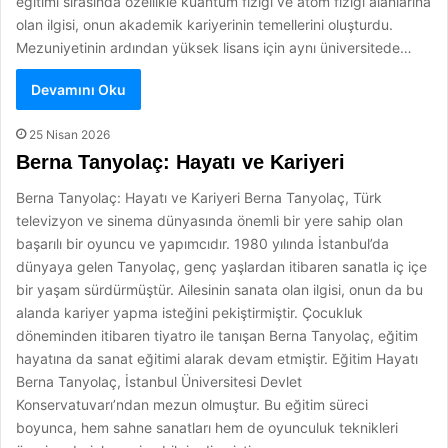
eğitimi sırasında özellikle kuantum fiziği ve atom fiziği alanlarına
olan ilgisi, onun akademik kariyerinin temellerini oluşturdu.
Mezuniyetinin ardından yüksek lisans için aynı üniversitede…
Devamını Oku
25 Nisan 2026
Berna Tanyolaç: Hayatı ve Kariyeri
Berna Tanyolaç: Hayatı ve Kariyeri Berna Tanyolaç, Türk
televizyon ve sinema dünyasında önemli bir yere sahip olan
başarılı bir oyuncu ve yapımcıdır. 1980 yılında İstanbul’da
dünyaya gelen Tanyolaç, genç yaşlardan itibaren sanatla iç içe
bir yaşam sürdürmüştür. Ailesinin sanata olan ilgisi, onun da bu
alanda kariyer yapma isteğini pekiştirmiştir. Çocukluk
döneminden itibaren tiyatro ile tanışan Berna Tanyolaç, eğitim
hayatına da sanat eğitimi alarak devam etmiştir. Eğitim Hayatı
Berna Tanyolaç, İstanbul Üniversitesi Devlet
Konservatuvarı’ndan mezun olmuştur. Bu eğitim süreci
boyunca, hem sahne sanatları hem de oyunculuk teknikleri