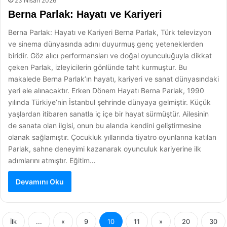
23 Nisan 2026
Berna Parlak: Hayatı ve Kariyeri
Berna Parlak: Hayatı ve Kariyeri Berna Parlak, Türk televizyon
ve sinema dünyasında adını duyurmuş genç yeteneklerden
biridir. Göz alıcı performansları ve doğal oyunculuğuyla dikkat
çeken Parlak, izleyicilerin gönlünde taht kurmuştur. Bu
makalede Berna Parlak’ın hayatı, kariyeri ve sanat dünyasındaki
yeri ele alınacaktır. Erken Dönem Hayatı Berna Parlak, 1990
yılında Türkiye’nin İstanbul şehrinde dünyaya gelmiştir. Küçük
yaşlardan itibaren sanatla iç içe bir hayat sürmüştür. Ailesinin
de sanata olan ilgisi, onun bu alanda kendini geliştirmesine
olanak sağlamıştır. Çocukluk yıllarında tiyatro oyunlarına katılan
Parlak, sahne deneyimi kazanarak oyunculuk kariyerine ilk
adımlarını atmıştır. Eğitim…
Devamını Oku
İlk
...
«
9
10
11
»
20
30