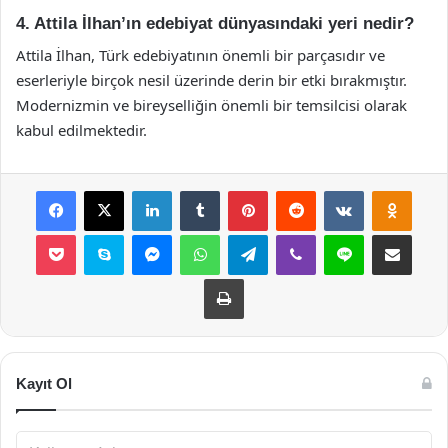
4. Attila İlhan’ın edebiyat dünyasındaki yeri nedir?
Attila İlhan, Türk edebiyatının önemli bir parçasıdır ve
eserleriyle birçok nesil üzerinde derin bir etki bırakmıştır.
Modernizmin ve bireyselliğin önemli bir temsilcisi olarak
kabul edilmektedir.
Facebook
X
LinkedIn
Tumblr
Pinterest
Reddit
VKontakte
Odnok
Pocket
Skype
Messenger
WhatsApp
Telegram
Viber
Line
E-Posta ile payla
Yazdır
Kayıt Ol