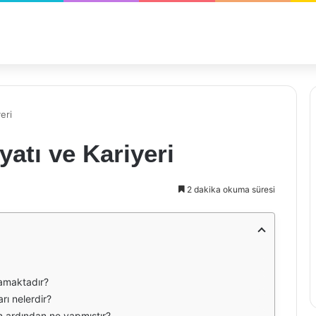
eri
atı ve Kariyeri
2 dakika okuma süresi
amaktadır?
rı nelerdir?
in ardından ne yapmıştır?