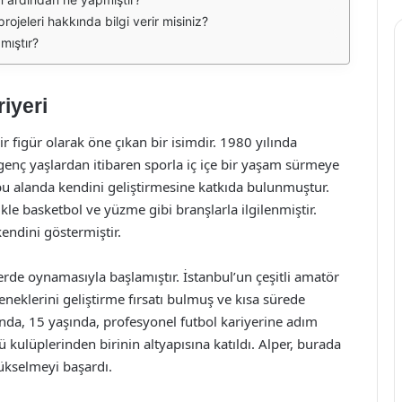
rojeleri hakkında bilgi verir misiniz?
mıştır?
iyeri
 figür olarak öne çıkan bir isimdir. 1980 yılında
genç yaşlardan itibaren sporla iç içe bir yaşam sürmeye
a bu alanda kendini geliştirmesine katkıda bulunmuştur.
ikle basketbol ve yüzme gibi branşlarla ilgilenmiştir.
kendini göstermiştir.
erde oynamasıyla başlamıştır. İstanbul’un çeşitli amatör
neklerini geliştirme fırsatı bulmuş ve kısa sürede
ında, 15 yaşında, profesyonel futbol kariyerine adım
ü kulüplerinden birinin altyapısına katıldı. Alper, burada
ükselmeyi başardı.