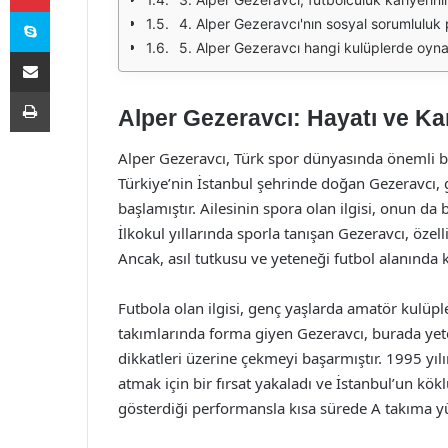
Skype
4. Alper Gezeravcı'nın sosyal sorumluluk p
5. Alper Gezeravcı hangi kulüplerde oyna
E-Posta ile paylaş
Yazdır
Alper Gezeravcı: Hayatı ve Kar
Alper Gezeravcı, Türk spor dünyasında önemli bir
Türkiye’nin İstanbul şehrinde doğan Gezeravcı, 
başlamıştır. Ailesinin spora olan ilgisi, onun d
İlkokul yıllarında sporla tanışan Gezeravcı, özell
Ancak, asıl tutkusu ve yeteneği futbol alanında 
Futbola olan ilgisi, genç yaşlarda amatör kulüpl
takımlarında forma giyen Gezeravcı, burada yete
dikkatleri üzerine çekmeyi başarmıştır. 1995 yıl
atmak için bir fırsat yakaladı ve İstanbul’un kökl
gösterdiği performansla kısa sürede A takıma y