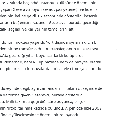
 1997 yılında başladığı İstanbul kulübünde önemli bir
apan Gezeravcı, oyun zekası, pas yeteneği ve liderlik
an biri haline geldi. İlk sezonunda gösterdiği başarılı
rların beğenisini kazandı. Gezeravcı, burada geçirdiği
kı sağladı ve kariyerinin temellerini attı.
ir dönüm noktası yaşandı. Yurt dışında oynamak için bir
den birine transfer oldu. Bu transfer, onun uluslararası
’da geçirdiği yıllar boyunca, farklı kulüplerde
ı. Bu dönemde, hem kulüp bazında hem de bireysel olarak
Ligi gibi prestijli turnuvalarda mücadele etme şansı buldu
p düzeyinde değil, aynı zamanda milli takım düzeyinde de
nda da forma giyen Gezeravcı, burada gösterdiği
u. Milli takımda geçirdiği süre boyunca, birçok
nin futbol tarihine katkıda bulundu. Alper, özellikle 2008
finale yükselmesinde önemli bir rol oynadı.