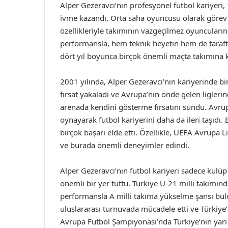
Alper Gezeravcı’nın profesyonel futbol kariyeri,
ivme kazandı. Orta saha oyuncusu olarak görev y
özellikleriyle takımının vazgeçilmez oyuncularınd
performansla, hem teknik heyetin hem de tarafta
dört yıl boyunca birçok önemli maçta takımına kat
2001 yılında, Alper Gezeravcı’nın kariyerinde b
fırsat yakaladı ve Avrupa’nın önde gelen liglerin
arenada kendini gösterme fırsatını sundu. Avrupa
oynayarak futbol kariyerini daha da ileri taşıd
birçok başarı elde etti. Özellikle, UEFA Avrupa 
ve burada önemli deneyimler edindi.
Alper Gezeravcı’nın futbol kariyeri sadece kulü
önemli bir yer tuttu. Türkiye U-21 milli takımı
performansla A milli takıma yükselme şansı buld
uluslararası turnuvada mücadele etti ve Türkiye’
Avrupa Futbol Şampiyonası’nda Türkiye’nin yarı 