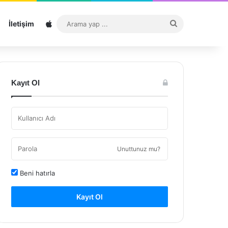
Sitemap
Arama
İletişim
yap
...
Kayıt Ol
Unuttunuz mu?
Beni hatırla
Kayıt Ol