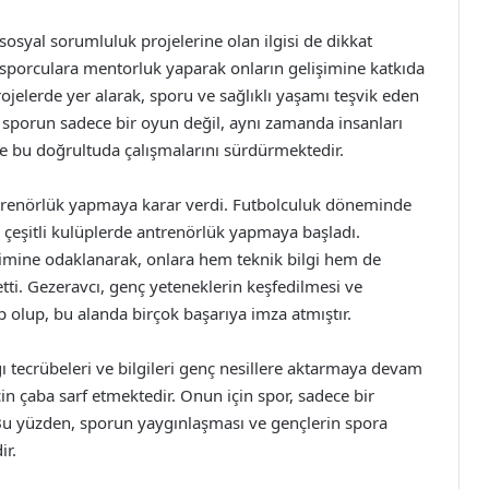
 sosyal sorumluluk projelerine olan ilgisi de dikkat
nç sporculara mentorluk yaparak onların gelişimine katkıda
rojelerde yer alarak, sporu ve sağlıklı yaşamı teşvik eden
cı, sporun sadece bir oyun değil, aynı zamanda insanları
e bu doğrultuda çalışmalarını sürdürmektedir.
ntrenörlük yapmaya karar verdi. Futbolculuk döneminde
n çeşitli kulüplerde antrenörlük yapmaya başladı.
şimine odaklanarak, onlara hem teknik bilgi hem de
etti. Gezeravcı, genç yeteneklerin keşfedilmesi ve
 olup, bu alanda birçok başarıya imza atmıştır.
ı tecrübeleri ve bilgileri genç nesillere aktarmaya devam
n çaba sarf etmektedir. Onun için spor, sadece bir
 Bu yüzden, sporun yaygınlaşması ve gençlerin spora
ir.